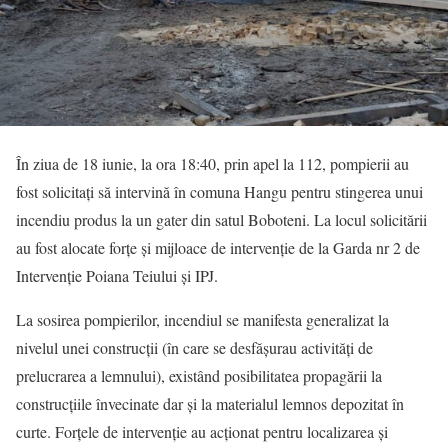
În ziua de 18 iunie, la ora 18:40, prin apel la 112, pompierii au
fost solicitați să intervină în comuna Hangu pentru stingerea unui
incendiu produs la un gater din satul Boboteni. La locul solicitării
au fost alocate forțe și mijloace de intervenție de la Garda nr 2 de
Intervenție Poiana Teiului și IPJ.
La sosirea pompierilor, incendiul se manifesta generalizat la
nivelul unei construcții (în care se desfășurau activități de
prelucrarea a lemnului), existând posibilitatea propagării la
construcțiile învecinate dar și la materialul lemnos depozitat în
curte. Forțele de intervenție au acționat pentru localizarea și