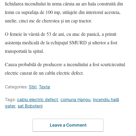
lichidarea incendiului în urma căruia au ars hala construită din
lemn cu suprafața de 100 mp, utilajele din interiorul acesteia,
unelte, cinci mc de cherestea și un cap tractor.
O femeie în vârstă de 53 de ani, cu atac de panică, a primit
asistența medicală de la echipajul SMURD și ulterior a fost
transportată la spital.
Cauza probabilă de producere a incendiului a fost scurtcircuitul
electric cauzat de un cablu electric defect.
Categories:
Știri
,
Texte
Tags:
cablu electric defect
,
comuna Hangu
,
incendiu hală
gater
,
sat Boboteni
Leave a Comment