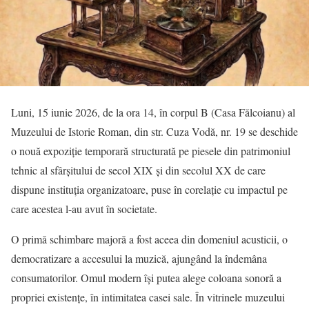
Luni, 15 iunie 2026, de la ora 14, în corpul B (Casa Fălcoianu) al
Muzeului de Istorie Roman, din str. Cuza Vodă, nr. 19 se deschide
o nouă expoziţie temporară structurată pe piesele din patrimoniul
tehnic al sfârşitului de secol XIX şi din secolul XX de care
dispune instituţia organizatoare, puse în corelaţie cu impactul pe
care acestea l-au avut în societate.
O primă schimbare majoră a fost aceea din domeniul acusticii, o
democratizare a accesului la muzică, ajungând la îndemâna
consumatorilor. Omul modern îşi putea alege coloana sonoră a
propriei existenţe, în intimitatea casei sale. În vitrinele muzeului