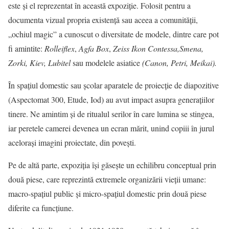
este şi el reprezentat în această expoziţie. Folosit pentru a
documenta vizual propria existență sau aceea a comunităţii,
„ochiul magic” a cunoscut o diversitate de modele, dintre care pot
fi amintite:
Rolleiflex
,
Agfa Box
,
Zeiss Ikon Contessa,Smena,
Zorki, Kiev, Lubitel
sau modelele asiatice
(Canon, Petri, Meikai).
În spațiul domestic sau școlar aparatele de proiecție de diapozitive
(Aspectomat 300, Etude, Iod) au avut impact asupra generaţiilor
tinere. Ne amintim şi de ritualul serilor în care lumina se stingea,
iar peretele camerei devenea un ecran mărit, unind copiii în jurul
aceloraşi imagini proiectate, din poveşti.
Pe de altă parte, expoziția își găsește un echilibru conceptual prin
două piese, care reprezintă extremele organizării vieții umane:
macro-spațiul public și micro-spațiul domestic prin două piese
diferite ca funcţiune.