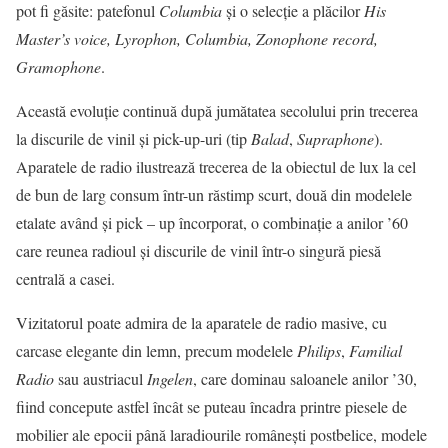
pot fi găsite: patefonul
Columbia
şi o selecţie a plăcilor
His
Master’s voice, Lyrophon, Columbia, Zonophone record,
Gramophone
.
Această evoluție continuă după jumătatea secolului prin trecerea
la discurile de vinil și pick-up-uri (tip
Balad
,
Supraphone
).
Aparatele de radio ilustrează trecerea de la obiectul de lux la cel
de bun de larg consum într-un răstimp scurt, două din modelele
etalate având şi pick – up încorporat, o combinație a anilor ’60
care reunea radioul și discurile de vinil într-o singură piesă
centrală a casei.
Vizitatorul poate admira de la aparatele de radio masive, cu
carcase elegante din lemn, precum modelele
Philips
,
Familial
Radio
sau austriacul
Ingelen
, care dominau saloanele anilor ’30,
fiind concepute astfel încât se puteau încadra printre piesele de
mobilier ale epocii până laradiourile românești postbelice, modele