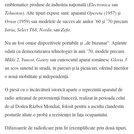
emblematice produse de industria națională (
Electronica
sau
Tehnoton
). Alte tipuri expuse sunt: aparatul
Opereta
(1957) și
Orion
(1959) sau modelele de succes ale anilor ’60 și ’70 precum
Istria
,
Select T68
,
Nordic
sau
Zefir.
Nu au fost omise dispozitivele portabile și „de buzunar”. Apărute
odată cu democratizarea tehnologiei în anii ’70, modele precum
Mikki 2
,
Yunost
,
Gaiety
sau cunoscutul aparat românesc
Gloria 3
au scos sunetul în stradă, în parcuri și la picnicuri, oferind tinerilor
o nouă mobilitate și independență.
O piesă cu o încărcătură istorică aparte o reprezintă aparatul de
radio artizanal de proveniență franceză, realizat în perioada celui
de-al Doilea Război Mondial, folosit pentru a asculta clandestin
posturile aliate.o probă a rezistenţei în faţa ocupantului.
Difuzoarele de radioficare prin fir (exemplificate prin două tipuri,