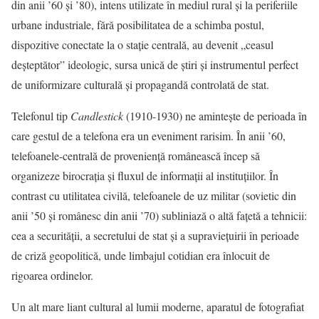
din anii ’60 și ’80), intens utilizate în mediul rural și la periferiile
urbane industriale, fără posibilitatea de a schimba postul,
dispozitive conectate la o stație centrală, au devenit „ceasul
deșteptător” ideologic, sursa unică de știri și instrumentul perfect
de uniformizare culturală și propagandă controlată de stat.
Telefonul tip
Candlestick
(1910-1930) ne amintește de perioada în
care gestul de a telefona era un eveniment rarisim. În anii ’60,
telefoanele-centrală de proveniență românească încep să
organizeze birocrația și fluxul de informații al instituțiilor. În
contrast cu utilitatea civilă, telefoanele de uz militar (sovietic din
anii ’50 și românesc din anii ’70) subliniază o altă fațetă a tehnicii:
cea a securității, a secretului de stat și a supraviețuirii în perioade
de criză geopolitică, unde limbajul cotidian era înlocuit de
rigoarea ordinelor.
Un alt mare liant cultural al lumii moderne, aparatul de fotografiat