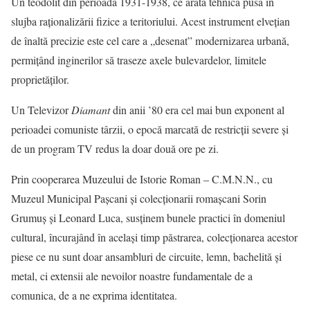
Un teodolit din perioada 1931-1938, ce arată tehnica pusă în
slujba raționalizării fizice a teritoriului. Acest instrument elvețian
de înaltă precizie este cel care a „desenat” modernizarea urbană,
permițând inginerilor să traseze axele bulevardelor, limitele
proprietăților.
Un Televizor
Diamant
din anii ’80 era cel mai bun exponent al
perioadei comuniste târzii, o epocă marcată de restricții severe și
de un program TV redus la doar două ore pe zi.
Prin cooperarea Muzeului de Istorie Roman – C.M.N.N., cu
Muzeul Municipal Pașcani și colecționarii romaşcani Sorin
Grumuș și Leonard Luca, susţinem bunele practici în domeniul
cultural, încurajând în acelaşi timp păstrarea, colecţionarea acestor
piese ce nu sunt doar ansambluri de circuite, lemn, bachelită și
metal, ci extensii ale nevoilor noastre fundamentale de a
comunica, de a ne exprima identitatea.