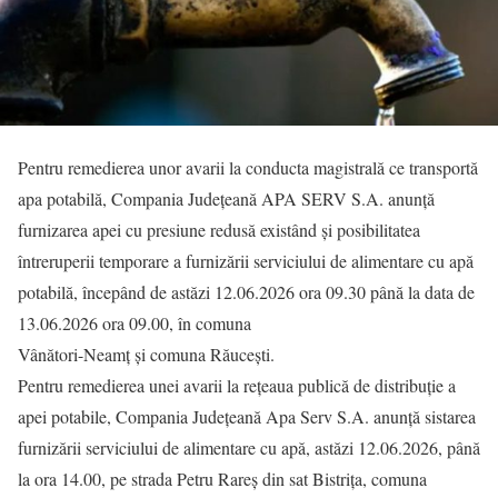
Pentru remedierea unor avarii la conducta magistrală ce transportă
apa potabilă, Compania Județeană APA SERV S.A. anunță
furnizarea apei cu presiune redusă existând și posibilitatea
întreruperii temporare a furnizării serviciului de alimentare cu apă
potabilă, începând de astăzi 12.06.2026 ora 09.30 până la data de
13.06.2026 ora 09.00, în comuna
Vânători-Neamț și comuna Răucești.
Pentru remedierea unei avarii la rețeaua publică de distribuție a
apei potabile, Compania Județeană Apa Serv S.A. anunță sistarea
furnizării serviciului de alimentare cu apă, astăzi 12.06.2026, până
la ora 14.00, pe strada Petru Rareș din sat Bistrița, comuna