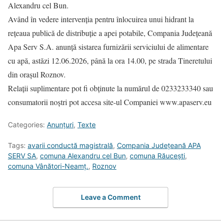
Alexandru cel Bun.
Având în vedere intervenția pentru înlocuirea unui hidrant la
rețeaua publică de distribuție a apei potabile, Compania Județeană
Apa Serv S.A. anunță sistarea furnizării serviciului de alimentare
cu apă, astăzi 12.06.2026, până la ora 14.00, pe strada Tineretului
din orașul Roznov.
Relații suplimentare pot fi obținute la numărul de 0233233340 sau
consumatorii noștri pot accesa site-ul Companiei www.apaserv.eu
Categories:
Anunțuri
,
Texte
Tags:
avarii conductă magistrală
,
Compania Județeană APA
SERV SA
,
comuna Alexandru cel Bun
,
comuna Răucești
,
comuna Vânători-Neamț.
,
Roznov
Leave a Comment