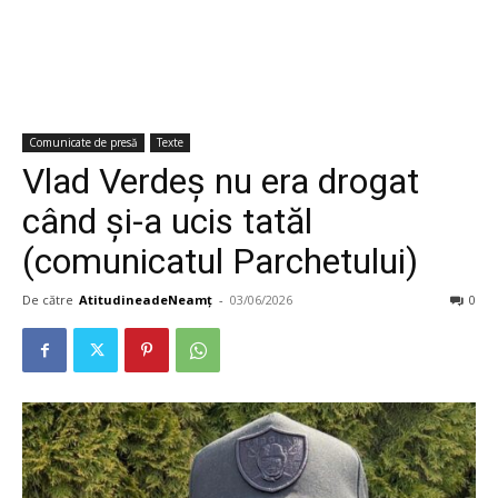
Comunicate de presă
Texte
Vlad Verdeș nu era drogat
când și-a ucis tatăl
(comunicatul Parchetului)
De către
AtitudineadeNeamț
-
03/06/2026
0