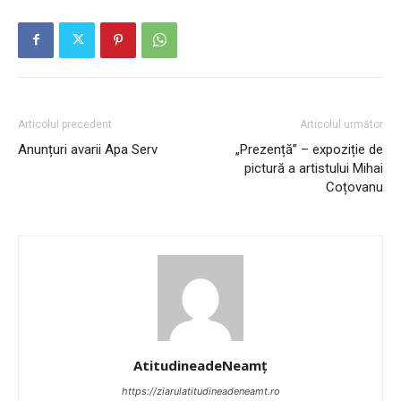
Articolul precedent
Articolul următor
Anunțuri avarii Apa Serv
„Prezență” – expoziție de
pictură a artistului Mihai
Coțovanu
AtitudineadeNeamț
https://ziarulatitudineadeneamt.ro