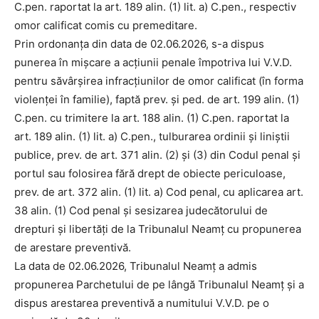
C.pen. raportat la art. 189 alin. (1) lit. a) C.pen., respectiv
omor calificat comis cu premeditare.
Prin ordonanța din data de 02.06.2026, s-a dispus
punerea în mişcare a acţiunii penale împotriva lui V.V.D.
pentru săvârşirea infracţiunilor de omor calificat (în forma
violenţei în familie), faptă prev. și ped. de art. 199 alin. (1)
C.pen. cu trimitere la art. 188 alin. (1) C.pen. raportat la
art. 189 alin. (1) lit. a) C.pen., tulburarea ordinii și liniștii
publice, prev. de art. 371 alin. (2) şi (3) din Codul penal şi
portul sau folosirea fără drept de obiecte periculoase,
prev. de art. 372 alin. (1) lit. a) Cod penal, cu aplicarea art.
38 alin. (1) Cod penal şi sesizarea judecătorului de
drepturi şi libertăţi de la Tribunalul Neamţ cu propunerea
de arestare preventivă.
La data de 02.06.2026, Tribunalul Neamţ a admis
propunerea Parchetului de pe lângă Tribunalul Neamţ şi a
dispus arestarea preventivă a numitului V.V.D. pe o