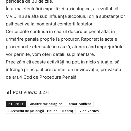
perioadă de 30 de zile.
În urma efectuării expertizei toxicologice, a rezultat că
V.V.D. nu se afla sub influenţa alcoolului ori a substanţelor
psihoactive la momentul comiterii faptelor.
Cercetările continuă în cadrul dosarului penal aflat în
urmărire penală proprie la procuror. Raportat la actele
procedurale efectuate în cauză, atunci când împrejurările
vor permite, vom oferi detalii suplimentare.
Precizăm că aceste activități nu pot, în nicio situație, să
înfrângă principiul prezumției de nevinovăție, prevăzută
de art.4 Cod de Procedura Penală.
Post Views:
3.271
ETICHETE
analize toxicologice
omor calificat
PArchetul de pe lângă Tribunalul Neamț
Vlad Verdeș