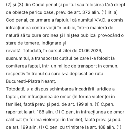
(2) şi (3) din Codul penal şi portul sau folosirea fără drept
de obiecte periculoase, prev. de art. 372 alin. (1) lit. a)
Cod penal, ca urmare a faptului că numitul V.V.D. a comis
infracţiunea contra vieţii în public, într-o manieră de
natură să tulbure ordinea şi liniştea publică, provocând o
stare de temere, indignare şi
revoltă. Totodată, în cursul zilei de 01.06.2026,
susnumitul, a transportat cuţitul pe care l-a folosit la
comiterea faptei, într-un mijloc de transport în comun,
respectiv în trenul cu care s-a deplasat pe ruta
Bucureşti-Piatra Neamţ.
Totodată, s-a dispus schimbarea încadrării juridice a
faptei, din infracţiunea de omor (în forma violenţei în
familie), faptă prev. și ped. de art. 199 alin. (1) C.pen.
raportat la art. 188 alin. (1) C.pen, în infracţiunea de omor
calificat (în forma violenţei în familie), faptă prev. și ped.
de art. 199 alin. (1) C.pen. cu trimitere la art. 188 alin. (1)