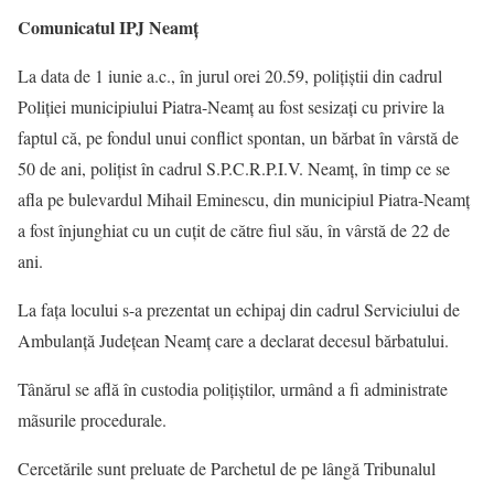
Comunicatul IPJ Neamț
La data de 1 iunie a.c., în jurul orei 20.59, polițiștii din cadrul
Poliției municipiului Piatra-Neamț au fost sesizați cu privire la
faptul că, pe fondul unui conflict spontan, un bărbat în vârstă de
50 de ani, polițist în cadrul S.P.C.R.P.I.V. Neamț, în timp ce se
afla pe bulevardul Mihail Eminescu, din municipiul Piatra-Neamț
a fost înjunghiat cu un cuțit de către fiul său, în vârstă de 22 de
ani.
La fața locului s-a prezentat un echipaj din cadrul Serviciului de
Ambulanță Județean Neamț care a declarat decesul bărbatului.
Tânărul se află în custodia polițiștilor, urmând a fi administrate
mãsurile procedurale.
Cercetările sunt preluate de Parchetul de pe lângă Tribunalul