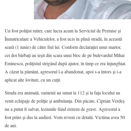
Un fost polițist rutier, care lucra acum la Serviciul de Permise și
Înmatriculare a Vehiculelor, a fost ucis în plină stradă, în această
seară (1 iunie) de către fiul lui. Conform declarației unui martor,
cei doi bărbați au ieșit din scara unui bloc de pe bulevardul Mihai
Eminescu, polițistul strigând după ajutor, în timp ce era înjunghiat.
A căzut la pământ, agresorul l-a abandonat, apoi s-a întors și i-a
aplicat alte lovituri, cu un cuțit.
Strada era animată, oamenii au sunat la 112 și la fața locului au
venit echipaje de poliție și ambulanța. Din păcate, Ciprian Verdeș
nu a putut fi salvat, leziunile fiind extrem de grave. Agresorul a
fost prins și dus la audieri. Vom reveni cu detalii. Victima avea 50
de ani.