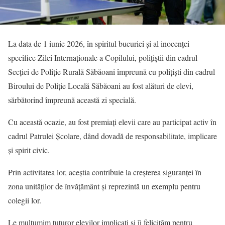
La data de 1 iunie 2026, în spiritul bucuriei și al inocenței
specifice Zilei Internaționale a Copilului, polițiștii din cadrul
Secției de Poliție Rurală Săbăoani împreună cu polițiști din cadrul
Biroului de Poliție Locală Săbăoani au fost alături de elevi,
sărbătorind împreună această zi specială.
Cu această ocazie, au fost premiați elevii care au participat activ în
cadrul Patrulei Școlare, dând dovadă de responsabilitate, implicare
și spirit civic.
Prin activitatea lor, aceștia contribuie la creșterea siguranței în
zona unităților de învățământ și reprezintă un exemplu pentru
colegii lor.
Le mulțumim tuturor elevilor implicați și îi felicităm pentru