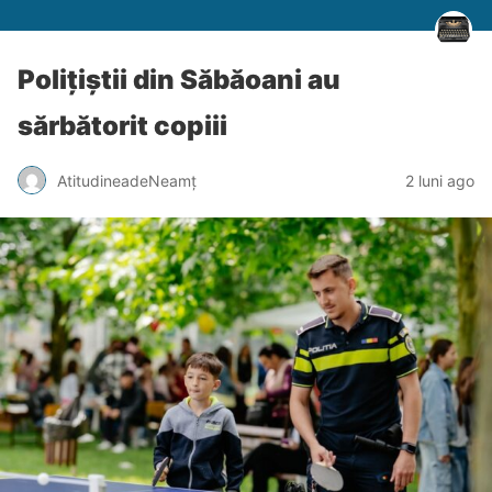
Polițiștii din Săbăoani au
sărbătorit copiii
AtitudineadeNeamț
2 luni ago