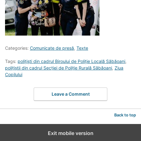
Categories:
Comunicate de presă
,
Texte
Tags:
polițiști din cadrul Biroului de Poliție Locală Săbăoani
,
polițiștii din cadrul Secției de Poliție Rurală Săbăoani
,
Ziua
Copilului
Leave a Comment
Back to top
Exit mobile version