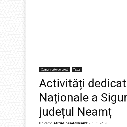
Comunicate de presă
Texte
Activități dedic
Naționale a Sigur
județul Neamț
De către
AtitudineadeNeamț
-
18/05/2026