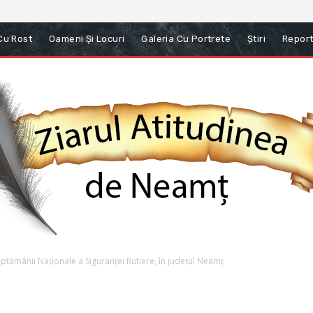
 Cu Rost
Oameni Și Locuri
Galeria Cu Portrete
Știri
Report
ăptămânii Naționale a Siguranței Rutiere, în județul Neamț