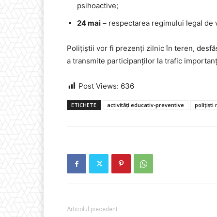
psihoactive;
24 mai
– respectarea regimului legal de v
Polițiștii vor fi prezenți zilnic în teren, des
a transmite participanților la trafic importa
Post Views:
636
ETICHETE
activități educativ-preventive
polițiști 
Articolul precedent