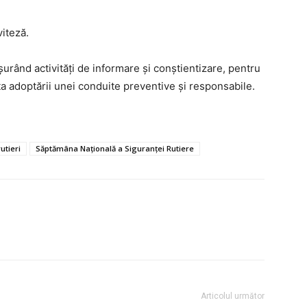
iteză.
fășurând activități de informare și conștientizare, pentru
nța adoptării unei conduite preventive și responsabile.
rutieri
Săptămâna Națională a Siguranței Rutiere
Articolul următor