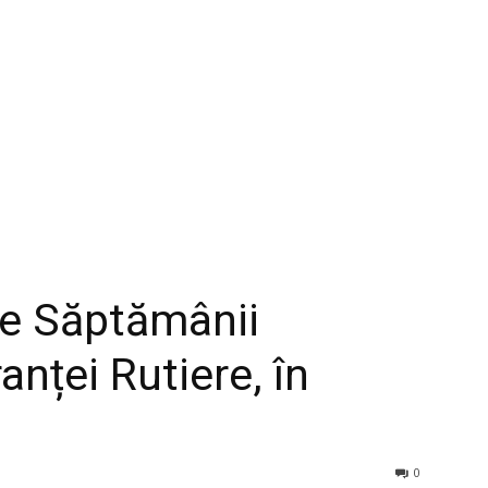
ate Săptămânii
anței Rutiere, în
0