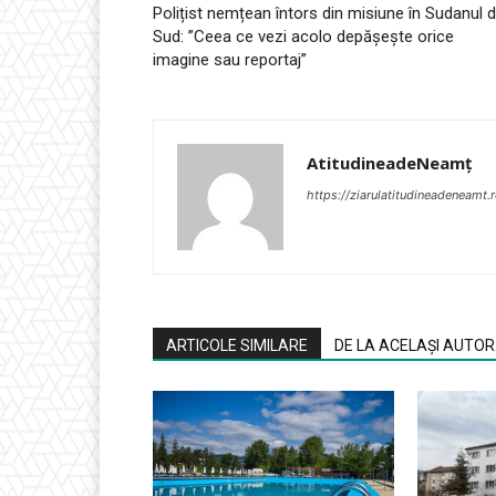
Polițist nemțean întors din misiune în Sudanul 
Sud: ”Ceea ce vezi acolo depășește orice
imagine sau reportaj”
AtitudineadeNeamț
https://ziarulatitudineadeneamt.
ARTICOLE SIMILARE
DE LA ACELAȘI AUTOR