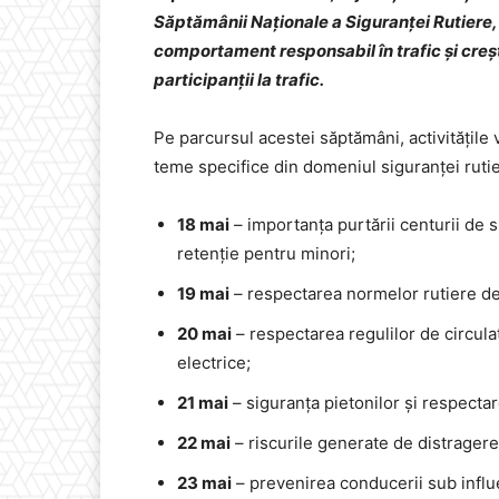
Săptămânii Naționale a Siguranței Rutiere
comportament responsabil în trafic și creșt
participanții la trafic.
Pe parcursul acestei săptămâni, activitățile v
teme specifice din domeniul siguranței rutie
18 mai
– importanța purtării centurii de s
retenție pentru minori;
19 mai
– respectarea normelor rutiere de 
20 mai
– respectarea regulilor de circulaț
electrice;
21 mai
– siguranța pietonilor și respectar
22 mai
– riscurile generate de distragere
23 mai
– prevenirea conducerii sub influe