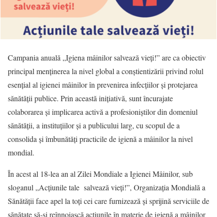
Campania anuală „Igiena mâinilor salvează vieți!” are ca obiectiv
principal menținerea la nivel global a conștientizării privind rolul
esențial al igienei mâinilor în prevenirea infecțiilor și protejarea
sănătății publice. Prin această inițiativă, sunt încurajate
colaborarea și implicarea activă a profesioniștilor din domeniul
sănătății, a instituțiilor și a publicului larg, cu scopul de a
consolida și îmbunătăți practicile de igienă a mâinilor la nivel
mondial.
În acest al 18-lea an al Zilei Mondiale a Igienei Mâinilor, sub
sloganul „Acțiunile tale salvează vieți!”, Organizația Mondială a
Sănătății face apel la toți cei care furnizează și sprijină serviciile de
sănătate să-și reînnoiască acțiunile în materie de igienă a mâinilor