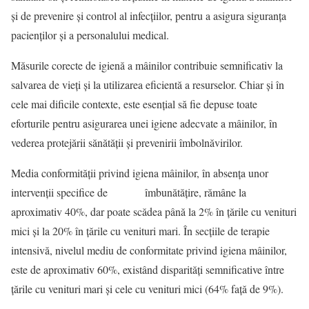
și de prevenire și control al infecțiilor, pentru a asigura siguranța
pacienților și a personalului medical.
Măsurile corecte de igienă a mâinilor contribuie semnificativ la
salvarea de vieți și la utilizarea eficientă a resurselor. Chiar și în
cele mai dificile contexte, este esențial să fie depuse toate
eforturile pentru asigurarea unei igiene adecvate a mâinilor, în
vederea protejării sănătății și prevenirii îmbolnăvirilor.
Media conformității privind igiena mâinilor, în absența unor
intervenții specifice de îmbunătățire, rămâne la
aproximativ 40%, dar poate scădea până la 2% în țările cu venituri
mici și la 20% în țările cu venituri mari. În secțiile de terapie
intensivă, nivelul mediu de conformitate privind igiena mâinilor,
este de aproximativ 60%, existând disparități semnificative între
țările cu venituri mari și cele cu venituri mici (64% față de 9%).