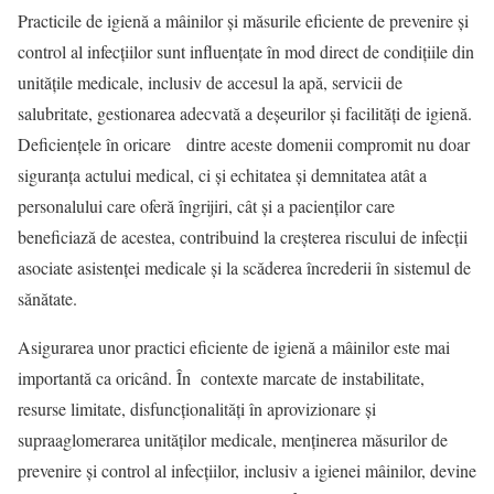
Practicile de igienă a mâinilor și măsurile eficiente de prevenire și
control al infecțiilor sunt influențate în mod direct de condițiile din
unitățile medicale, inclusiv de accesul la apă, servicii de
salubritate, gestionarea adecvată a deșeurilor și facilități de igienă.
Deficiențele în oricare dintre aceste domenii compromit nu doar
siguranța actului medical, ci și echitatea și demnitatea atât a
personalului care oferă îngrijiri, cât și a pacienților care
beneficiază de acestea, contribuind la creșterea riscului de infecții
asociate asistenței medicale și la scăderea încrederii în sistemul de
sănătate.
Asigurarea unor practici eficiente de igienă a mâinilor este mai
importantă ca oricând. În contexte marcate de instabilitate,
resurse limitate, disfuncționalități în aprovizionare și
supraaglomerarea unităților medicale, menținerea măsurilor de
prevenire și control al infecțiilor, inclusiv a igienei mâinilor, devine