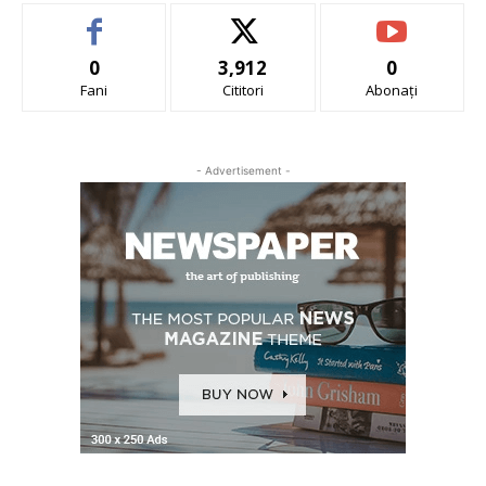
0
3,912
0
Fani
Cititori
Abonați
- Advertisement -