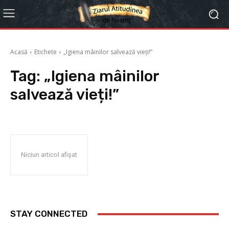
Acasă
Etichete
„Igiena mâinilor salvează vieți!”
Tag:
„Igiena mâinilor
salvează vieți!”
Niciun articol afișat
STAY CONNECTED