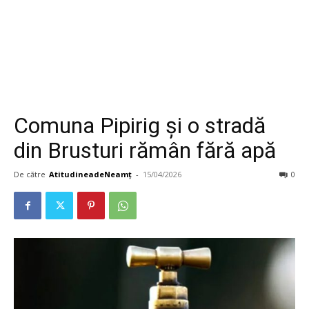
Comuna Pipirig și o stradă
din Brusturi rămân fără apă
De către
AtitudineadeNeamț
-
15/04/2026
0