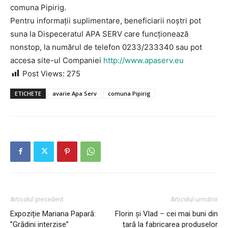
comuna Pipirig.
Pentru informații suplimentare, beneficiarii noștri pot
suna la Dispeceratul APA SERV care funcționează
nonstop, la numărul de telefon 0233/233340 sau pot
accesa site-ul Companiei
http://www.apaserv.eu
Post Views:
275
ETICHETE
avarie Apa Serv
comuna Pipirig
Articolul precedent
Articolul următor
Expoziție Mariana Papară:
Florin și Vlad – cei mai buni din
”Grădini interzise”
țară la fabricarea produselor