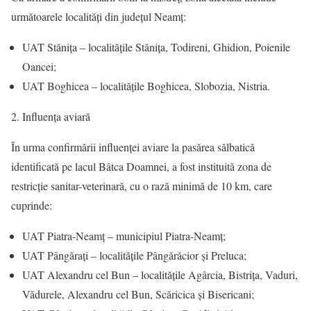
următoarele localități din județul Neamț:
UAT Stănița – localitățile Stănița, Todireni, Ghidion, Poienile
Oancei;
UAT Boghicea – localitățile Boghicea, Slobozia, Nistria.
2. Influența aviară
În urma confirmării influenței aviare la pasărea sălbatică
identificată pe lacul Bâtca Doamnei, a fost instituită zona de
restricție sanitar-veterinară, cu o rază minimă de 10 km, care
cuprinde:
UAT Piatra-Neamț – municipiul Piatra-Neamț;
UAT Pângărați – localitățile Pângărăcior și Preluca;
UAT Alexandru cel Bun – localitățile Agârcia, Bistrița, Vaduri,
Vădurele, Alexandru cel Bun, Scăricica și Bisericani;