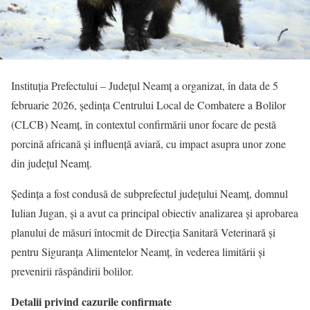
Instituția Prefectului – Județul Neamț a organizat, în data de 5
februarie 2026, ședința Centrului Local de Combatere a Bolilor
(CLCB) Neamț, în contextul confirmării unor focare de pestă
porcină africană și influență aviară, cu impact asupra unor zone
din județul Neamț.
Ședința a fost condusă de subprefectul județului Neamț, domnul
Iulian Jugan, și a avut ca principal obiectiv analizarea și aprobarea
planului de măsuri întocmit de Direcția Sanitară Veterinară și
pentru Siguranța Alimentelor Neamț, în vederea limitării și
prevenirii răspândirii bolilor.
Detalii privind cazurile confirmate