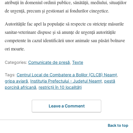
atribuții în domeniul ordinii publice, sănătății, mediului, situațiilor
de urgență, precum și gestionari ai fondurilor cinegetice.
Autoritățile fac apel la populație să respecte cu strictețe măsurile
sanitar-veterinare dispuse și să anunțe de urgență autoritățile
competente în cazul identificării unor animale sau păsări bolnave
ori moarte.
Categories:
Comunicate de presă
,
Texte
Tags:
Centrul Local de Combatere a Bolilor (CLCB) Neamț
,
gripa aviară
,
Instituția Prefectului - Județul Neamț
,
pestă
porcină africană
,
restricții în 10 localități
Leave a Comment
Back to top