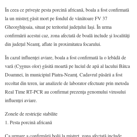
În ceea ce privește pesta porcină africană, boala a fost confirmată
la un mistreț găsit mort pe fondul de vânătoare FV 37
Gheorghițoaia, situat pe teritoriul județului Iași. În urma
confirmării acestui caz, zona afectată de boală include și localități
din județul Neamț, aflate în proximitatea focarului.
În cazul influenței aviare, boala a fost confirmată la o lebădă de
vară (Cygnus olor) găsită moartă pe luciul de apă al lacului Bâtca
Doamnei, în municipiul Piatra-Neamț. Cadavrul păsării a fost
recoltat din teren, iar analizele de laborator efectuate prin metoda
Real Time RT-PCR au confirmat prezența genomului virusului
influenței aviare.
Zonele de restricție stabilite
1. Pesta porcină africană
Ca urmare a confirmării bolii la mistreț, zona afectată include