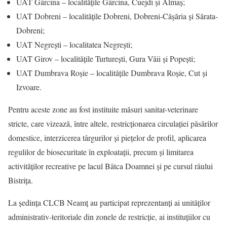
UAT Gârcina – localitățile Gârcina, Cuejdi și Almaș;
UAT Dobreni – localitățile Dobreni, Dobreni-Cășăria și Sărata-
Dobreni;
UAT Negrești – localitatea Negrești;
UAT Girov – localitățile Turturești, Gura Văii și Popești;
UAT Dumbrava Roșie – localitățile Dumbrava Roșie, Cut și
Izvoare.
Pentru aceste zone au fost instituite măsuri sanitar-veterinare
stricte, care vizează, între altele, restricționarea circulației păsărilor
domestice, interzicerea târgurilor și piețelor de profil, aplicarea
regulilor de biosecuritate în exploatații, precum și limitarea
activităților recreative pe lacul Bâtca Doamnei și pe cursul râului
Bistrița.
La ședința CLCB Neamț au participat reprezentanți ai unităților
administrativ-teritoriale din zonele de restricție, ai instituțiilor cu