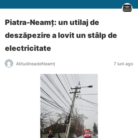
Piatra-Neamț: un utilaj de
deszăpezire a lovit un stâlp de
electricitate
AtitudineadeNeamț
7 luni ago