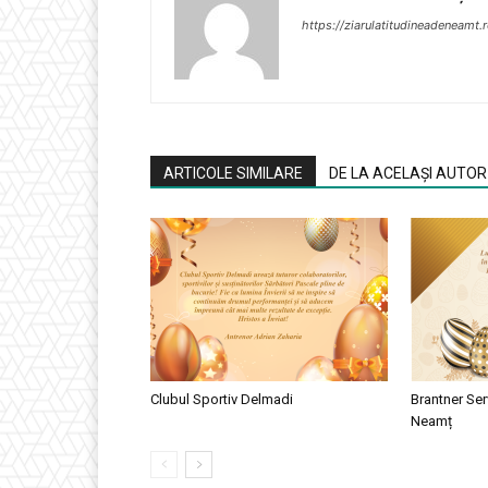
https://ziarulatitudineadeneamt.
ARTICOLE SIMILARE
DE LA ACELAȘI AUTOR
Clubul Sportiv Delmadi
Brantner Ser
Neamț