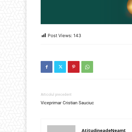
Post Views:
143
Articolul precedent
Viceprimar Cristian Sauciuc
AtitudineadeNeamț