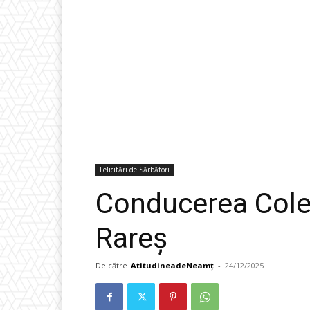
Felicitări de Sărbători
Conducerea Coleg
Rareș
De către
AtitudineadeNeamț
-
24/12/2025