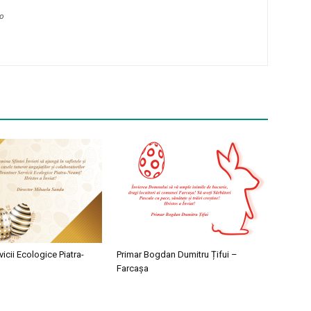
ro
vicii Ecologice Piatra-
Primar Bogdan Dumitru Țifui –
Farcașa