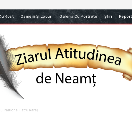
 Cu Rost
Oameni Și Locuri
Galeria Cu Portrete
Știri
Report
ui Național Petru Rareș