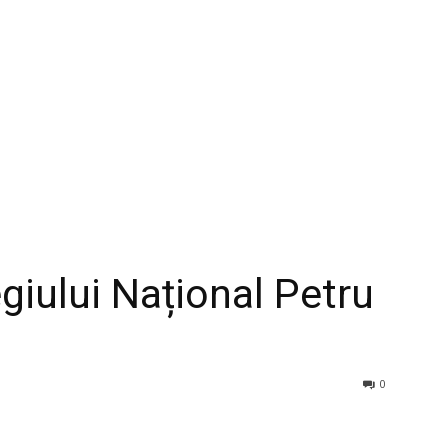
iului Național Petru
0