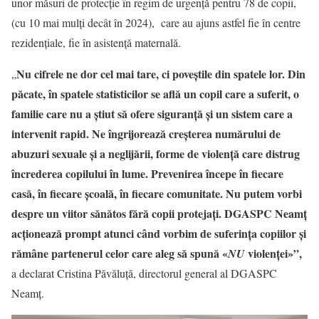
unor măsuri de protecție în regim de urgență pentru 78 de copii,
(cu 10 mai mulți decât în 2024), care au ajuns astfel fie în centre
rezidențiale, fie în asistență maternală.
Nu cifrele ne dor cel mai tare, ci poveștile din spatele lor. Din
„
păcate, în spatele statisticilor se află un copil care a suferit, o
familie care nu a știut să ofere siguranță și un sistem care a
intervenit rapid. Ne îngrijorează creșterea numărului de
abuzuri sexuale și a neglijării, forme de violență care distrug
încrederea copilului în lume. Prevenirea începe în fiecare
casă, în fiecare școală, în fiecare comunitate. Nu putem vorbi
despre un viitor sănătos fără copii protejați. DGASPC Neamț
acționează prompt atunci când vorbim de suferința copiilor și
rămâne partenerul celor care aleg să spună «
violenței»”,
NU
a declarat Cristina Păvăluță, directorul general al DGASPC
Neamț.