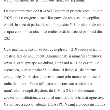
Datele centralizate de DGASPC Neamț în primele zece luni din
2025 arată o creștere a cazurilor grave de abuz asupra copiilor.
Astfel, în această perioadă, s-au înregistrat 541 de situații de abuz
asupra copiilor, cu cinci mai multe decât în aceeași perioadă din
2024.
Cele mai multe cazuri au fost de neglijare – 219 copii afectați, în
creștere față de anul trecut. Alarmant este și numărul abuzurilor
sexuale, care aproape s-a dublat, ajungând la 81 de cazuri. De
asemenea, s-au semnalat 58 de abuzuri fizice, 81 de abuzuri
emoționale, 24 de situații de exploatare prin muncă și un caz de
trafic de minori. Pe de altă parte, s-a constatat o scădere a
numărului de copii dispăruți, de la 30 la 24, și o diminuare a
abuzurilor instituționale, semn al unei monitorizări mai riguroase.
Ca urmare a acestor situații, DGASPC Neamț a propus instituirea