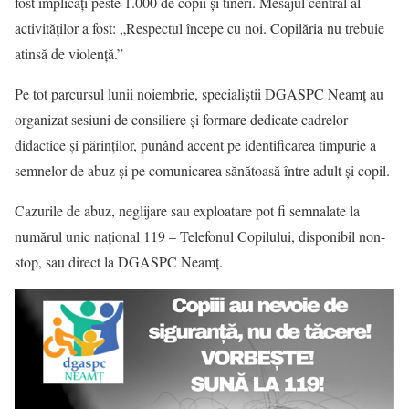
fost implicați peste 1.000 de copii și tineri. Mesajul central al
activităților a fost: „Respectul începe cu noi. Copilăria nu trebuie
atinsă de violență.”
Pe tot parcursul lunii noiembrie, specialiștii DGASPC Neamț au
organizat sesiuni de consiliere și formare dedicate cadrelor
didactice și părinților, punând accent pe identificarea timpurie a
semnelor de abuz și pe comunicarea sănătoasă între adult și copil.
Cazurile de abuz, neglijare sau exploatare pot fi semnalate la
numărul unic național 119 – Telefonul Copilului, disponibil non-
stop, sau direct la DGASPC Neamț.