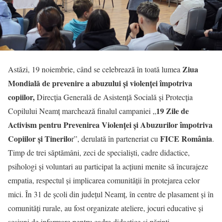
Ziua
Astăzi, 19 noiembrie, când se celebrează în toată lumea
Mondială
de prevenire a abuzului și violenței împotriva
copiilor,
Direcția Generală de Asistență Socială și Protecția
19 Zile de
Copilului Neamț marchează finalul campaniei „
Activism pentru Prevenirea Violenței și Abuzurilor împotriva
Copiilor și Tinerilo
FICE România
r”, derulată în parteneriat cu
.
Timp de trei săptămâni, zeci de specialiști, cadre didactice,
psihologi și voluntari au participat la acțiuni menite să încurajeze
empatia, respectul și implicarea comunității în protejarea celor
mici. În 31 de școli din județul Neamț, în centre de plasament și în
comunități rurale, au fost organizate ateliere, jocuri educative și
sesiuni de informare pentru cadre didactice și părinți.