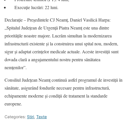
Execuție lucrări: 22 luni.
Declarație – Președintele CJ Neamț, Daniel Vasilică Harpa:
„Spitalul Județean de Urgență Piatra Neamț este una dintre
prioritățile noastre majore. Lucrăm simultan la modernizarea
infrastructurii existente și la construirea unui spital nou, modern,
sigur și adaptat cerințelor medicale actuale. Aceste investiții sunt
dovada clară a angajamentului nostru pentru sănătatea
nemțenilor”.
Consiliul Județean Neamț continuă astfel programul de investiții în
sănătate, asigurând fondurile necesare pentru infrastructură,
echipamente moderne și condiții de tratament la standarde
europene.
Categories:
Știri
,
Texte