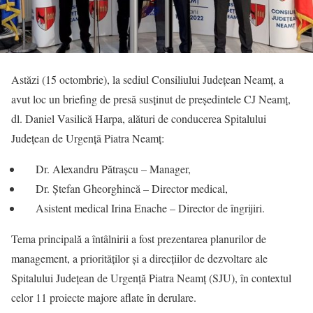
Astăzi (15 octombrie), la sediul Consiliului Județean Neamț, a
avut loc un briefing de presă susținut de președintele CJ Neamț,
dl. Daniel Vasilică Harpa, alături de conducerea Spitalului
Județean de Urgență Piatra Neamț:
Dr. Alexandru Pătrașcu – Manager,
Dr. Ștefan Gheorghincă – Director medical,
Asistent medical Irina Enache – Director de îngrijiri.
Tema principală a întâlnirii a fost prezentarea planurilor de
management, a priorităților și a direcțiilor de dezvoltare ale
Spitalului Județean de Urgență Piatra Neamț (SJU), în contextul
celor 11 proiecte majore aflate în derulare.