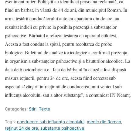
eveniment rutier. Polițiștii au identificat persoana reclamată, ca
fiind un bărbat, în vârstă de 44 de ani, din municipiul Roman. În
urma testării conducătorului auto cu aparatura din dotare, au
rezultat indicii cu privire la posibila prezență a substanțelor
psihoactive. Bărbatul a refuzat testarea cu aparatul etilotest.
Acesta a fost condus la spital, pentru recoltarea de probe
biologice. Buletinul de analize toxicologice a confirmat prezența
în organism a substanțelor psihoactive și a băuturilor alcoolice. La
data de 6 octombrie a.c., fața de bărbatul în cauză a fost dispusă
măsura reținerii, pentru 24 de ore, acesta fiind cercetat sub
aspectul săvârșirii infracțiunii de conducerea unui vehicul sub
influența alcoolului sau a altor substanțe”, a comunicat IPJ Neamț.
Categories:
Știri
,
Texte
Tags:
conducere sub influența alcoolului
,
medic din Roman
,
reținut 24 de ore
,
substanțe psihoactive