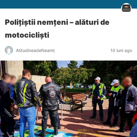
Polițiștii nemțeni – alături de
motocicliști
AtitudineadeNeamț
10 luni ago