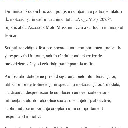
Duminică, 5 octombrie a.c., polițiștii nemțeni, au participat alături
de motocicliști în cadrul evenimentului „Alege Viața 2025”,
organizat de Asociația Moto Mușatinii, ce a avut loc în municipiul
Roman.
Scopul activității a fost promovarea unui comportament preventiv
și responsabil în trafic, atât în rândul conducătorilor de
motociclete, cât și al celorlalți participanți la trafic.
Au fost abordate teme privind siguranța pietonilor, bicicliștilor,
utilizatorilor de trotinete și, în special, a motocicliștilor. Totodată,
s-a discutat despre riscurile conducerii autovehiculelor sub
influența băuturilor alcoolice sau a substanțelor psihoactive,
subliniindu-se importanța adoptării unui comportament
responsabil în trafic.