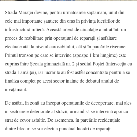
Strada Mărăței devine, pentru următoarele săptămâni, unul din
cele mai importante șantiere din oraș în privința lucrărilor de
infrastructură rutieră. Această arteră de circulație a intrat într-un
proces de reabilitare prin operațiuni de reparații și asfaltare
efectuate atât la nivelul carosabilului, cât și în parcările riverane.
Primul tronson pe care se intervine (apoape 1 km lungime) este
cuprins între Școala gimnazială nr. 2 și sediul Poștei (intersecția cu
strada Lămâiței), iar lucrările au fost astfel concentrate pentru a se
finaliza complet pe acest sector înainte de debutul anului de
învățământ.
De astăzi, în zonă au început operațiunile de decopertare, mai ales
în sectoarele deteriorate al străzii, urmând să se intervină apoi cu
strat de covor asfaltic. De asemenea, în parcările rezidențiale
dintre blocuri se vor efectua punctual lucrări de reparații.