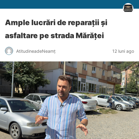
Ample lucrări de reparații și
asfaltare pe strada Mărăței
AtitudineadeNeamț
12 luni ago