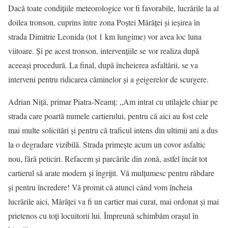
Dacă toate condițiile meteorologice vor fi favorabile, lucrările la al
doilea tronson, cuprins între zona Poștei Mărăței și ieșirea în
strada Dimitrie Leonida (tot 1 km lungime) vor avea loc luna
viitoare. Și pe acest tronson, intervențiile se vor realiza după
aceeași procedură. La final, după încheierea asfaltării, se va
interveni pentru ridicarea căminelor și a geigerelor de scurgere.
Adrian Niță, primar Piatra-Neamț: „Am intrat cu utilajele chiar pe
strada care poartă numele cartierului, pentru că aici au fost cele
mai multe solicitări și pentru că traficul intens din ultimii ani a dus
la o degradare vizibilă. Strada primește acum un covor asfaltic
nou, fără peticiri. Refacem și parcările din zonă, astfel încât tot
cartierul să arate modern și îngrijit. Vă mulțumesc pentru răbdare
și pentru încredere! Vă promit că atunci când vom încheia
lucrările aici, Mărăței va fi un cartier mai curat, mai ordonat și mai
prietenos cu toți locuitorii lui. Împreună schimbăm orașul în