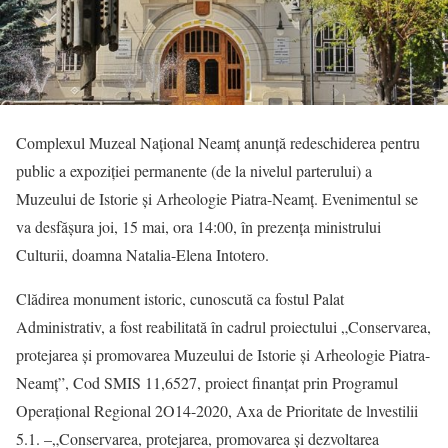
Complexul Muzeal Național Neamț anunță redeschiderea pentru
public a expoziției permanente (de la nivelul parterului) a
Muzeului de Istorie și Arheologie Piatra-Neamț. Evenimentul se
va desfășura joi, 15 mai, ora 14:00, în prezența ministrului
Culturii, doamna Natalia-Elena Intotero.
Clădirea monument istoric, cunoscută ca fostul Palat
Administrativ, a fost reabilitată în cadrul proiectului „Conservarea,
protejarea și promovarea Muzeului de Istorie și Arheologie Piatra-
Neamț”, Cod SMIS 11,6527, proiect finanțat prin Programul
Operațional Regional 2O14-2020, Axa de Prioritate de lnvestilii
5.1. –„Conservarea, protejarea, promovarea și dezvoltarea