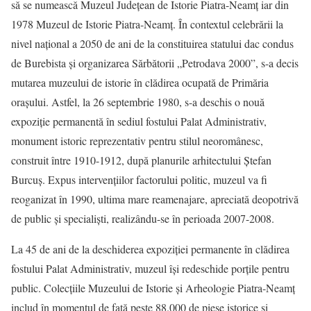
să se numească Muzeul Judeţean de Istorie Piatra-Neamţ iar din
1978 Muzeul de Istorie Piatra-Neamţ. În contextul celebrării la
nivel naţional a 2050 de ani de la constituirea statului dac condus
de Burebista și organizarea Sărbătorii „Petrodava 2000”, s-a decis
mutarea muzeului de istorie în clădirea ocupată de Primăria
oraşului. Astfel, la 26 septembrie 1980, s-a deschis o nouă
expoziţie permanentă în sediul fostului Palat Administrativ,
monument istoric reprezentativ pentru stilul neoromânesc,
construit între 1910-1912, după planurile arhitectului Ștefan
Burcuș. Expus intervențiilor factorului politic, muzeul va fi
reoganizat în 1990, ultima mare reamenajare, apreciată deopotrivă
de public și specialiști, realizându-se în perioada 2007-2008.
La 45 de ani de la deschiderea expoziției permanente în clădirea
fostului Palat Administrativ, muzeul își redeschide porțile pentru
public. Colecțiile Muzeului de Istorie și Arheologie Piatra-Neamț
includ în momentul de față peste 88.000 de piese istorice și