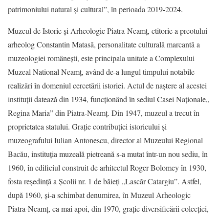
patrimoniului natural și cultural”, în perioada 2019-2024.
Muzeul de Istorie și Arheologie Piatra-Neamț, ctitorie a preotului
arheolog Constantin Matasă, personalitate culturală marcantă a
muzeologiei românești, este principala unitate a Complexului
Muzeal National Neamț, având de-a lungul timpului notabile
realizări în domeniul cercetării istoriei. Actul de naştere al acestei
instituţii datează din 1934, funcționând în sediul Casei Naționale„
Regina Maria” din Piatra-Neamț. Din 1947, muzeul a trecut în
proprietatea statului. Grație contribuției istoricului și
muzeografului Iulian Antonescu, director al Muzeului Regional
Bacău, instituția muzeală pietreană s-a mutat într-un nou sediu, în
1960, în edificiul construit de arhitectul Roger Bolomey în 1930,
fosta reședință a Școlii nr. 1 de băieți „Lascăr Catargiu”. Astfel,
după 1960, și-a schimbat denumirea, în Muzeul Arheologic
Piatra-Neamț, ca mai apoi, din 1970, grație diversificării colecției,