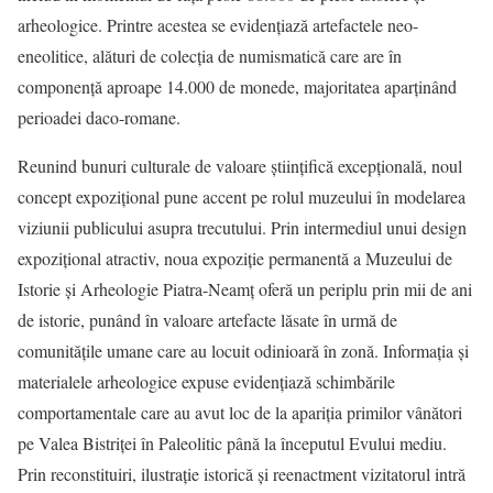
arheologice. Printre acestea se evidențiază artefactele neo-
eneolitice, alături de colecția de numismatică care are în
componență aproape 14.000 de monede, majoritatea aparținând
perioadei daco-romane.
Reunind bunuri culturale de valoare ştiinţifică excepţională, noul
concept expozițional pune accent pe rolul muzeului în modelarea
viziunii publicului asupra trecutului. Prin intermediul unui design
expozițional atractiv, noua expoziție permanentă a Muzeului de
Istorie și Arheologie Piatra-Neamț oferă un periplu prin mii de ani
de istorie, punând în valoare artefacte lăsate în urmă de
comunitățile umane care au locuit odinioară în zonă. Informația și
materialele arheologice expuse evidențiază schimbările
comportamentale care au avut loc de la apariția primilor vânători
pe Valea Bistriței în Paleolitic până la începutul Evului mediu.
Prin reconstituiri, ilustrație istorică și reenactment vizitatorul intră