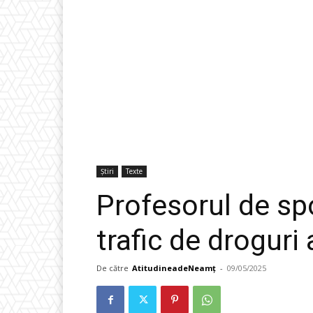
Știri
Texte
Profesorul de sp
trafic de droguri 
De către
AtitudineadeNeamț
-
09/05/2025