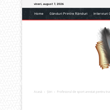
vineri, august 7, 2026
Home
Gânduri Printre Rânduri
Interviuri
Acasă
Știri
Profesorul de sport arestat pentru traf