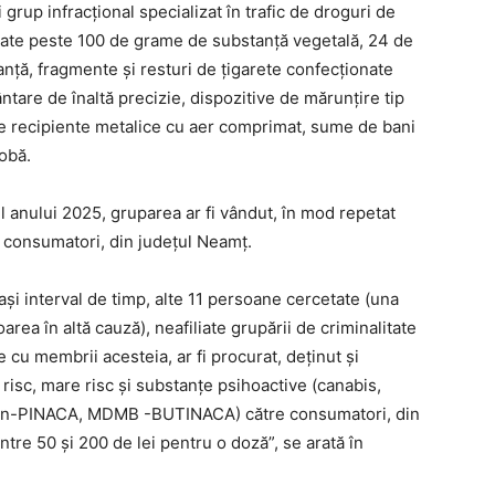
 grup infracțional specializat în trafic de droguri de
dicate peste 100 de grame de substanță vegetală, 24 de
anță, fragmente și resturi de țigarete confecționate
cântare de înaltă precizie, dispozitive de mărunțire tip
de recipiente metalice cu aer comprimat, sume de bani
robă.
l anului 2025, gruparea ar fi vândut, în mod repetat
e consumatori, din județul Neamț.
lași interval de timp, alte 11 persoane cercetate (una
rea în altă cauză), neafiliate grupării de criminalitate
e cu membrii acesteia, ar fi procurat, deținut și
e risc, mare risc și substanțe psihoactive (canabis,
-PINACA, MDMB -BUTINACA) către consumatori, din
tre 50 și 200 de lei pentru o doză”, se arată în