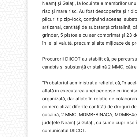
Neamț și Galați, la locuințele membrilor unui
risc și mare risc. Au fost descoperite și ri
plicuri tip zip-lock, conținând aceeași subst
artizanal, cantități de substanță cristalină, 
grinder, 5 pistoale cu aer comprimat și 23 
în lei și valută, precum și alte mijloace de p
Procurorii DIICOT au stabilit că, pe parcursu
canabis și substanță cristalină 2 MMC, cătr
”Probatoriul administrat a reliefat că, în ace
aflată în executarea unei pedepse cu închisoa
organizată, dar aflate în relație de colaborar
comercializat diferite cantități de droguri d
cocaină, 2 MMC, MDMB-BINACA, MDMB-4en
județele Neamț și Galați, cu sume cuprinse în
comunicatul DIICOT.