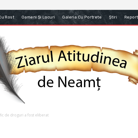
 Cu Rost
Oameni Și Locuri
Galeria Cu Portrete
Știri
Report
ic de droguri a fost eliberat