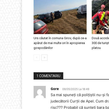
Urs căutat în comuna Girov, după ce-a
Două accide
apărut de mai multe ori în apropierea
300 de turișt
gospodăriilor
platou
1 COMENTARIU
Gore
09/05/2025 La 18:49
Sa mai spuneți că polițiștii nu-și f
judecătorii Curții de Apel. Cum dra
risc??? Probabil că sunteți bara ba