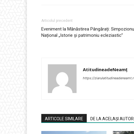
Articolul precedent
Eveniment la Mănăstirea Pângărați: Simpozionu
Național „Istorie și patrimoniu ecleziastic”
AtitudineadeNeamț
https://ziarulatitudineadeneamt.
ARTICOLE SIMILARE
DE LA ACELAȘI AUTOR