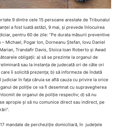
ertate 9 dintre cele 15 persoane arestate de Tribunalul
nței a fost luată astăzi, 9 mai, și prevede înlocuirea
diciar, pentru 60 de zile: ”Pe durata măsurii preventive
ian – Michael, Pogar Ion, Dorneanu Ştefan, Iovu Daniel
Marian, Trandafir Davis, Stoica Ioan Roberto şi Awad
oarele obligaţii: a) să se prezinte la organul de
eliminară sau la instanţa de judecată ori de câte ori
 care îi solicită prezenţa; b) să informeze de îndată
udiciar în faţa căruia se află cauza cu privire la orice
organul de poliţie ce va fi desemnat cu supravegherea
tocmit de organul de poliţie respectiv; d) să nu
u se apropie şi să nu comunice direct sau indirect, pe
ări”.
e 17 mandate de percheziție domiciliară, în județele