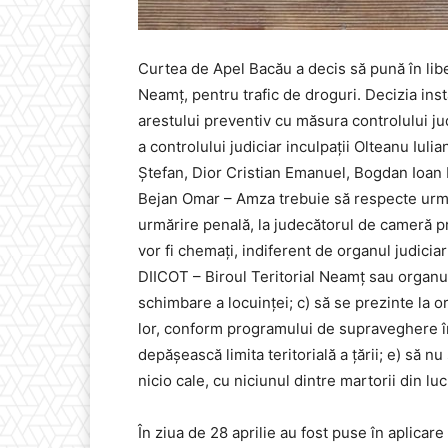
Curtea de Apel Bacău a decis să pună în lib
Neamț, pentru trafic de droguri. Decizia insta
arestului preventiv cu măsura controlului ju
a controlului judiciar inculpaţii Olteanu Iul
Ştefan, Dior Cristian Emanuel, Bogdan Ioan 
Bejan Omar – Amza trebuie să respecte următ
urmărire penală, la judecătorul de cameră pr
vor fi chemaţi, indiferent de organul judiciar
DIICOT – Biroul Teritorial Neamţ sau organul j
schimbare a locuinţei; c) să se prezinte la 
lor, conform programului de supraveghere în
depăşească limita teritorială a ţării; e) să n
nicio cale, cu niciunul dintre martorii din lucr
În ziua de 28 aprilie au fost puse în aplicar