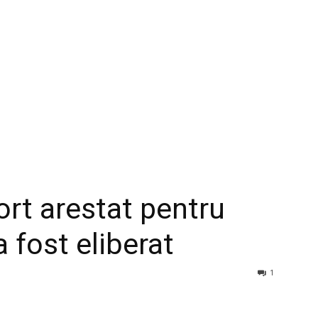
ort arestat pentru
a fost eliberat
1