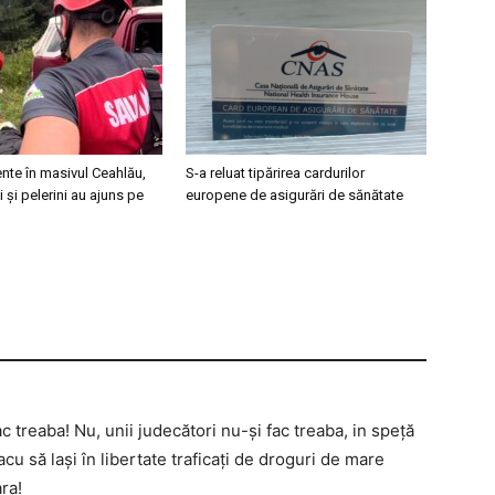
nte în masivul Ceahlău,
S-a reluat tipărirea cardurilor
i și pelerini au ajuns pe
europene de asigurări de sănătate
ac treaba! Nu, unii judecători nu-și fac treaba, in speță
cu să lași în libertate traficați de droguri de mare
ra!