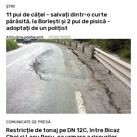
ȘTIRI
11 pui de cățel – salvați dintr-o curte
părăsită, la Borlești și 2 pui de pisică –
adoptați de un polițist
AtitudineadeNeamț
-
31/05/2025
COMUNICATE DE PRESĂ
Restricție de tonaj pe DN 12C, între Bicaz
Chei și Lacu Roșu, ca urmare a riscurilor