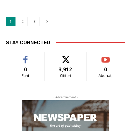
1
2
3
STAY CONNECTED
0
3,912
0
Fani
Cititori
Abonați
- Advertisement -