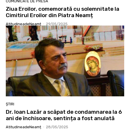
COMUNICATE DE PRESĂ
Ziua Eroilor, comemorată cu solemnitate la
Cimitirul Eroilor din Piatra Neamț
AtitudineadeNeamț
-
29/05/2025
ȘTIRI
Dr. Ioan Lazăr a scăpat de condamnarea la 6
ani de închisoare, sentința a fost anulată
AtitudineadeNeamț
-
28/05/2025