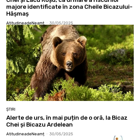
majore identificate în zona Cheile Bicazului-
Hășmaș
AtitudineadeNeamț
-
30/05/2025
ȘTIRI
Alerte de urs, în mai puțin de o oră, la Bicaz
Chei și Bicazu Ardelean
AtitudineadeNeamț
-
30/05/2025