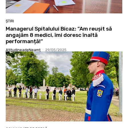
ȘTIRI
Managerul Spitalului Bicaz: ”Am reușit să
angajăm 8 medici, îmi doresc înaltă
performanță!”
AtitudineadeNeamț
-
29/05/2025