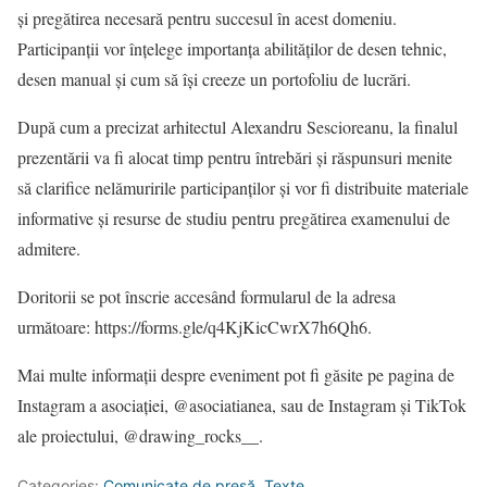
și pregătirea necesară pentru succesul în acest domeniu.
Participanții vor înțelege importanța abilităților de desen tehnic,
desen manual și cum să își creeze un portofoliu de lucrări.
După cum a precizat arhitectul Alexandru Sescioreanu, la finalul
prezentării va fi alocat timp pentru întrebări și răspunsuri menite
să clarifice nelămuririle participanților și vor fi distribuite materiale
informative și resurse de studiu pentru pregătirea examenului de
admitere.
Doritorii se pot înscrie accesând formularul de la adresa
următoare: https://forms.gle/q4KjKicCwrX7h6Qh6.
Mai multe informații despre eveniment pot fi găsite pe pagina de
Instagram a asociației, @asociatianea, sau de Instagram și TikTok
ale proiectului, @drawing_rocks__.
Categories:
Comunicate de presă
,
Texte