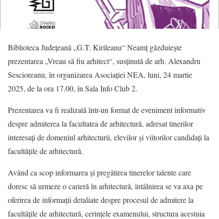
Biblioteca Județeană „G.T. Kirileanu“ Neamț găzduiește
prezentarea „Vreau să fiu arhitect“, susținută de arh. Alexandru
Sescioreanu, în organizarea Asociației NEA, luni, 24 martie
2025, de la ora 17.00, în Sala Info Club 2.
Prezentarea va fi realizată într-un format de eveniment informativ
despre admiterea la facultatea de arhitectură, adresat tinerilor
interesați de domeniul arhitecturii, elevilor și viitorilor candidați la
facultățile de arhitectură.
Având ca scop informarea și pregătirea tinerelor talente care
doresc să urmeze o carieră în arhitectură, întâlnirea se va axa pe
oferirea de informații detaliate despre procesul de admitere la
facultățile de arhitectură, cerințele examenului, structura acestuia