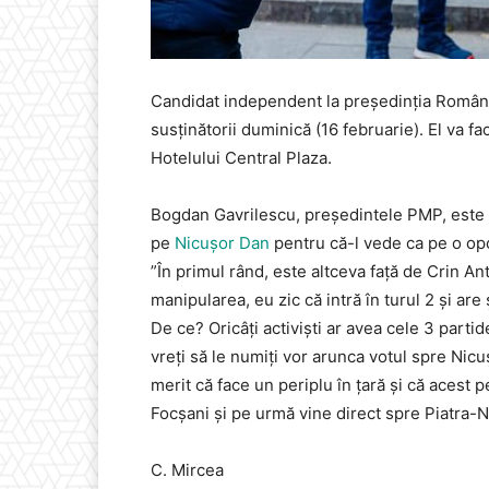
Candidat independent la președinția Români
susținătorii duminică (16 februarie). El va fa
Hotelului Central Plaza.
Bogdan Gavrilescu, președintele PMP, este ce
pe
Nicușor Dan
pentru că-l vede ca pe o opo
”În primul rând, este altceva față de Crin An
manipularea, eu zic că intră în turul 2 și a
De ce? Oricâți activiști ar avea cele 3 parti
vreți să le numiți vor arunca votul spre Nicuș
merit că face un periplu în țară și că acest 
Focșani și pe urmă vine direct spre Piatra-
C. Mircea