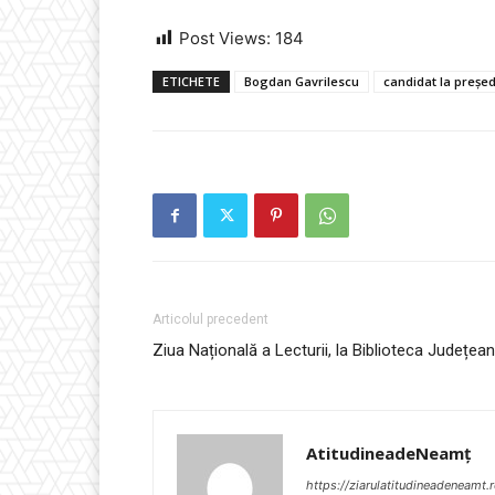
Post Views:
184
ETICHETE
Bogdan Gavrilescu
candidat la preșe
Articolul precedent
Ziua Națională a Lecturii, la Biblioteca Județea
AtitudineadeNeamț
https://ziarulatitudineadeneamt.