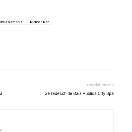
dinția României
Nicușor Dan
Articolul următor
nă
Se redeschide Baia Publică City Spa
ro