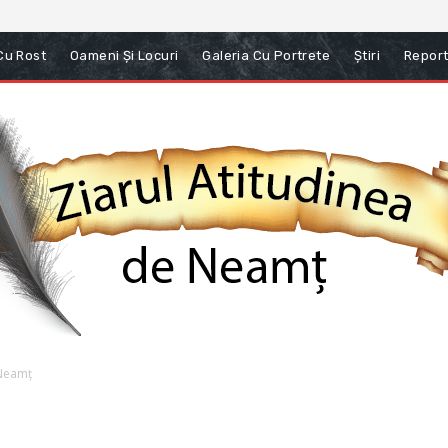
 Cu Rost
Oameni Și Locuri
Galeria Cu Portrete
Știri
Report
-Neamț