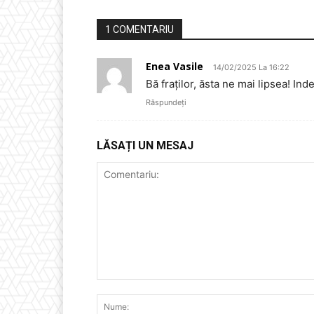
1 COMENTARIU
Enea Vasile
14/02/2025 La 16:22
Bă fraților, ăsta ne mai lipsea! 
Răspundeți
LĂSAȚI UN MESAJ