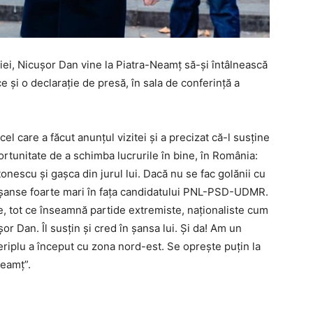
ei, Nicușor Dan vine la Piatra-Neamț să-și întâlnească
ce și o declarație de presă, în sala de conferință a
l care a făcut anunțul vizitei și a precizat că-l susține
rtunitate de a schimba lucrurile în bine, în România:
tonescu și gașca din jurul lui. Dacă nu se fac golănii cu
re șanse foarte mari în fața candidatului PNL-PSD-UDMR.
de, tot ce înseamnă partide extremiste, naționaliste cum
or Dan. Îl susțin și cred în șansa lui. Și da! Am un
periplu a început cu zona nord-est. Se oprește puțin la
Neamț”.