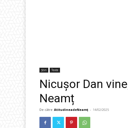
Știri
Texte
Nicușor Dan vine,
Neamț
De către
AtitudineadeNeamț
-
14/02/2025