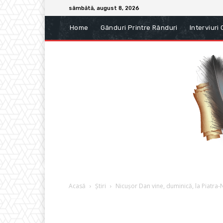
sâmbătă, august 8, 2026
Home
Gânduri Printre Rânduri
Interviuri
Acasă
Știri
Nicușor Dan vine, duminică, la Piatra