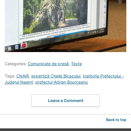
Categories:
Comunicate de presă
,
Texte
Tags:
CNAIR
,
expertiză Cheile Bicazului
,
Instituția Prefectului -
Județul Neamț
,
prefectul Adrian Bourceanu
Leave a Comment
Back to top