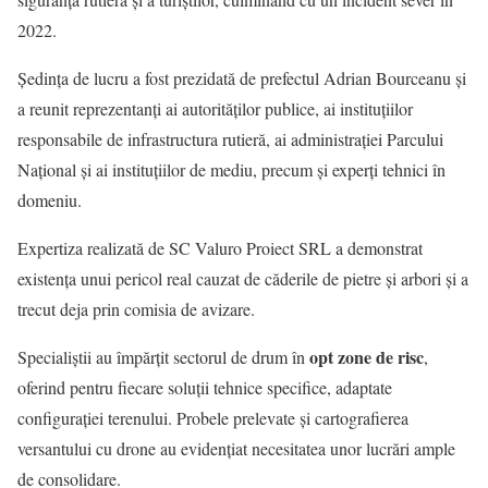
2022.
Ședința de lucru a fost prezidată de prefectul Adrian Bourceanu și
a reunit reprezentanți ai autorităților publice, ai instituțiilor
responsabile de infrastructura rutieră, ai administrației Parcului
Național și ai instituțiilor de mediu, precum și experți tehnici în
domeniu.
Expertiza realizată de SC Valuro Proiect SRL a demonstrat
existența unui pericol real cauzat de căderile de pietre și arbori și a
trecut deja prin comisia de avizare.
opt zone de risc
Specialiștii au împărțit sectorul de drum în
,
oferind pentru fiecare soluții tehnice specifice, adaptate
configurației terenului. Probele prelevate și cartografierea
versantului cu drone au evidențiat necesitatea unor lucrări ample
de consolidare.