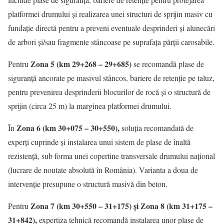
platformei drumului și realizarea unei structuri de sprijin masiv cu
fundație directă pentru a preveni eventuale desprinderi și alunecări
de arbori și/sau fragmente stâncoase pe suprafața părții carosabile.
Zona 5 (km 29+268 – 29+685)
Pentru
se recomandă plase de
siguranță ancorate pe masivul stâncos, bariere de retenție pe taluz,
pentru prevenirea desprinderii blocurilor de rocă și o structură de
sprijin (circa 25 m) la marginea platformei drumului.
Zona 6 (km 30+075 – 30+550),
În
soluția recomandată de
experți cuprinde și instalarea unui sistem de plase de înaltă
rezistență, sub forma unei copertine transversale drumului național
(lucrare de noutate absolută în România). Varianta a doua de
intervenție presupune o structură masivă din beton.
Zona 7 (km 30+550 – 31+175) și Zona 8 (km 31+175 –
Pentru
31+842),
expertiza tehnică recomandă instalarea unor plase de