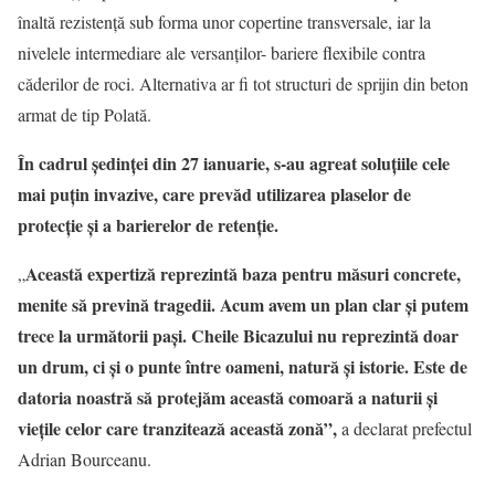
înaltă rezistență sub forma unor copertine transversale, iar la
nivelele intermediare ale versanților- bariere flexibile contra
căderilor de roci. Alternativa ar fi tot structuri de sprijin din beton
armat de tip Polată.
În cadrul ședinței din 27 ianuarie, s-au agreat soluțiile cele
mai puțin invazive, care prevăd utilizarea plaselor de
protecție și a barierelor de retenție.
Această expertiză reprezintă baza pentru măsuri concrete,
„
menite să prevină tragedii. Acum avem un plan clar și putem
trece la următorii pași. Cheile Bicazului nu reprezintă doar
un drum, ci și o punte între oameni, natură și istorie. Este de
datoria noastră să protejăm această comoară a naturii și
viețile celor care tranzitează această zonă
”,
a declarat prefectul
Adrian Bourceanu.