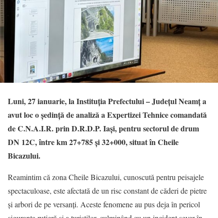
Luni, 27 ianuarie, la Instituția Prefectului – Județul Neamț a
avut loc o ședință de analiză a Expertizei Tehnice comandată
de C.N.A.I.R. prin D.R.D.P. Iași, pentru sectorul de drum
DN 12C, între km 27+785 și 32+000, situat în Cheile
Bicazului.
Reamintim că zona Cheile Bicazului, cunoscută pentru peisajele
spectaculoase, este afectată de un risc constant de căderi de pietre
și arbori de pe versanți. Aceste fenomene au pus deja în pericol
siguranța rutieră și a turiștilor, culminând cu un incident sever în