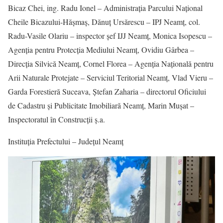
Bicaz Chei, ing. Radu Ionel – Administrația Parcului Național
Cheile Bicazului-Hășmaș, Dănuț Ursărescu – IPJ Neamț, col.
Radu-Vasile Olariu – inspector șef IJJ Neamț, Monica Isopescu –
Agenția pentru Protecția Mediului Neamț, Ovidiu Gârbea –
Direcția Silvică Neamț, Cornel Florea – Agenția Națională pentru
Arii Naturale Protejate – Serviciul Teritorial Neamț, Vlad Vieru –
Garda Forestieră Suceava, Ștefan Zaharia – directorul Oficiului
de Cadastru și Publicitate Imobiliară Neamț, Marin Mușat –
Inspectoratul în Construcții ș.a.
Instituția Prefectului – Județul Neamț