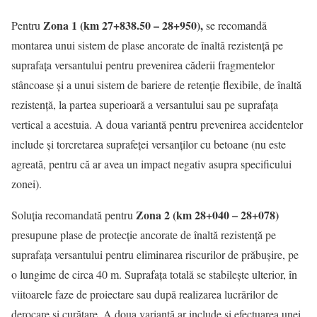
Zona 1 (km 27+838.50 – 28+950),
Pentru
se recomandă
montarea unui sistem de plase ancorate de înaltă rezistență pe
suprafața versantului pentru prevenirea căderii fragmentelor
stâncoase și a unui sistem de bariere de retenție flexibile, de înaltă
rezistență, la partea superioară a versantului sau pe suprafața
vertical a acestuia. A doua variantă pentru prevenirea accidentelor
include și torcretarea suprafeței versanților cu betoane (nu este
agreată, pentru că ar avea un impact negativ asupra specificului
zonei).
Zona 2 (km 28+040 – 28+078)
Soluția recomandată pentru
presupune plase de protecție ancorate de înaltă rezistență pe
suprafața versantului pentru eliminarea riscurilor de prăbușire, pe
o lungime de circa 40 m. Suprafața totală se stabilește ulterior, în
viitoarele faze de proiectare sau după realizarea lucrărilor de
derocare și curățare. A doua variantă ar include și efectuarea unei