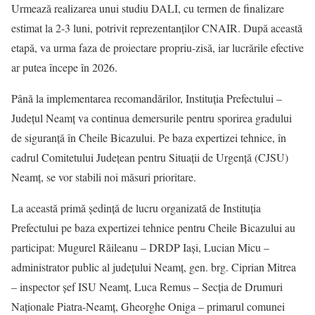
Urmează realizarea unui studiu DALI, cu termen de finalizare
estimat la 2-3 luni, potrivit reprezentanților CNAIR. După această
etapă, va urma faza de proiectare propriu-zisă, iar lucrările efective
ar putea începe în 2026.
Până la implementarea recomandărilor, Instituția Prefectului –
Județul Neamț va continua demersurile pentru sporirea gradului
de siguranță în Cheile Bicazului. Pe baza expertizei tehnice, în
cadrul Comitetului Județean pentru Situații de Urgență (CJSU)
Neamț, se vor stabili noi măsuri prioritare.
La această primă ședință de lucru organizată de Instituția
Prefectului pe baza expertizei tehnice pentru Cheile Bicazului au
participat: Mugurel Răileanu – DRDP Iași, Lucian Micu –
administrator public al județului Neamț, gen. brg. Ciprian Mitrea
– inspector șef ISU Neamț, Luca Remus – Secția de Drumuri
Naționale Piatra-Neamț, Gheorghe Oniga – primarul comunei