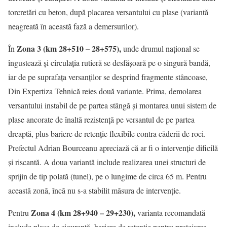
torcretări cu beton, după placarea versantului cu plase (variantă
neagreată în această fază a demersurilor).
Zona 3 (km 28+510 – 28+575),
În
unde drumul național se
îngustează și circulația rutieră se desfășoară pe o singură bandă,
iar de pe suprafața versanților se desprind fragmente stâncoase,
Din Expertiza Tehnică reies două variante. Prima, demolarea
versantului instabil de pe partea stângă și montarea unui sistem de
plase ancorate de înaltă rezistență pe versantul de pe partea
dreaptă, plus bariere de retenție flexibile contra căderii de roci.
Prefectul Adrian Bourceanu apreciază că ar fi o intervenție dificilă
și riscantă. A doua variantă include realizarea unei structuri de
sprijin de tip polată (tunel), pe o lungime de circa 65 m. Pentru
această zonă, încă nu s-a stabilit măsura de intervenție.
Zona 4 (km 28+940 – 29+230),
Pentru
varianta recomandată
include plase de siguranță, bariere de retenție pentru protejarea