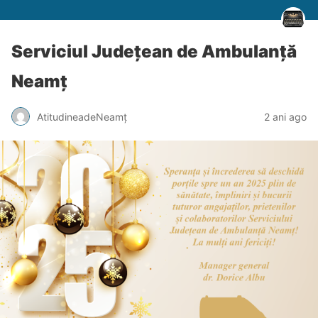
Serviciul Județean de Ambulanță
Neamț
AtitudineadeNeamț
2 ani ago