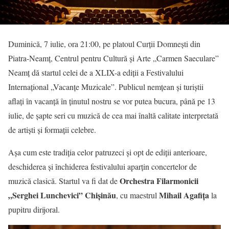
Duminică, 7 iulie, ora 21:00, pe platoul Curții Domnești din
Piatra-Neamț, Centrul pentru Cultură și Arte „Carmen Saeculare”
Neamț dă startul celei de a XLIX-a ediții a Festivalului
Internațional „Vacanțe Muzicale”. Publicul nemțean și turiștii
aflați în vacanță în ținutul nostru se vor putea bucura, până pe 13
iulie, de șapte seri cu muzică de cea mai înaltă calitate interpretată
de artiști și formații celebre.
Așa cum este tradiția celor patruzeci și opt de ediții anterioare,
deschiderea și închiderea festivalului aparțin concertelor de
Orchestra Filarmonicii
muzică clasică. Startul va fi dat de
„Serghei Lunchevici” Chişinău
Mihail Agafiţa
, cu maestrul
la
pupitru dirijoral.