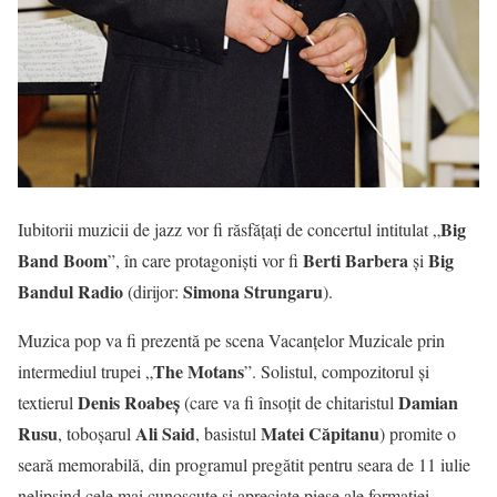
Big
Iubitorii muzicii de jazz vor fi răsfățați de concertul intitulat „
Band Boom
Berti Barbera
Big
”, în care protagoniști vor fi
și
Bandul Radio
Simona Strungaru
(dirijor:
).
Muzica pop va fi prezentă pe scena Vacanțelor Muzicale prin
The Motans
intermediul trupei „
”. Solistul, compozitorul și
Denis Roabeș
Damian
textierul
(care va fi însoțit de chitaristul
Rusu
Ali Said
Matei Căpitanu
, toboșarul
, basistul
) promite o
seară memorabilă, din programul pregătit pentru seara de 11 iulie
nelipsind cele mai cunoscute și apreciate piese ale formației.