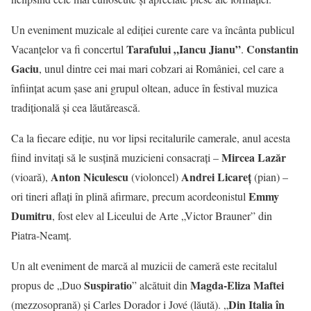
Un eveniment muzicale al ediției curente care va încânta publicul
Tarafului „Iancu Jianu”
Constantin
Vacanțelor va fi concertul
.
Gaciu
, unul dintre cei mai mari cobzari ai României, cel care a
înființat acum șase ani grupul oltean, aduce în festival muzica
tradițională și cea lăutărească.
Ca la fiecare ediție, nu vor lipsi recitalurile camerale, anul acesta
Mircea Lazăr
fiind invitați să le susțină muzicieni consacrați –
Anton Niculescu
Andrei Licareţ
(vioară),
(violoncel)
(pian) –
Emmy
ori tineri aflați în plină afirmare, precum acordeonistul
Dumitru
, fost elev al Liceului de Arte „Victor Brauner” din
Piatra-Neamț.
Un alt eveniment de marcă al muzicii de cameră este recitalul
Suspiratio
Magda-Eliza Maftei
propus de „Duo
” alcătuit din
Din Italia în
(mezzosoprană) și Carles Dorador i Jové (lăută). „