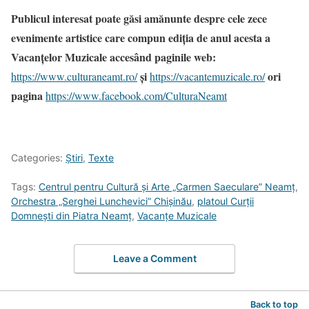
Publicul interesat poate găsi amănunte despre cele zece
evenimente artistice care compun ediția de anul acesta a
Vacanțelor Muzicale accesând paginile web:
și
ori
https://www.culturaneamt.ro/
https://vacantemuzicale.ro/
pagina
https://www.facebook.com/CulturaNeamt
Categories:
Știri
,
Texte
Tags:
Centrul pentru Cultură și Arte „Carmen Saeculare” Neamț
,
Orchestra „Serghei Lunchevici” Chişinău
,
platoul Curții
Domnești din Piatra Neamț
,
Vacanțe Muzicale
Leave a Comment
Back to top