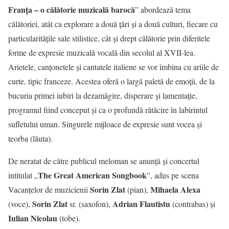
Franţa – o călătorie muzicală barocă
” abordează tema
călătoriei, atât ca explorare a două țări și a două culturi, fiecare cu
particularitățile sale stilistice, cât și drept călătorie prin diferitele
forme de expresie muzicală vocală din secolul al XVII-lea.
Arietele, canțonetele și cantatele italiene se vor îmbina cu ariile de
curte, tipic franceze. Acestea oferă o largă paletă de emoții, de la
bucuria primei iubiri la dezamăgire, disperare și lamentație,
programul fiind conceput și ca o profundă rătăcire în labirintul
sufletului uman. Singurele mijloace de expresie sunt vocea și
teorba (lăuta).
De neratat de către publicul meloman se anunță și concertul
The Great American Songbook
intitulat „
”, adus pe scena
Sorin Zlat
Mihaela Alexa
Vacanțelor de muzicienii
(pian),
Sorin Zlat
Adrian Flautistu
(voce),
sr. (saxofon),
(contrabas) și
Iulian Nicolau
(tobe).