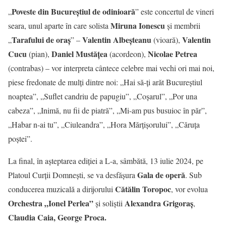
Poveste din Bucureştiul de odinioară
„
” este concertul de vineri
Miruna Ionescu
seara, unul aparte în care solista
și membrii
Tarafului de oraş
Valentin Albeşteanu
Valentin
„
” –
(vioară),
Cucu
Daniel Mustăţea
Nicolae Petrea
(pian),
(acordeon),
(contrabas) – vor interpreta cântece celebre mai vechi ori mai noi,
piese fredonate de mulți dintre noi: „Hai să-ți arăt Bucureștiul
noaptea”, „Suflet candriu de papugiu”, „Coșarul”, „Por una
cabeza”, „Inimă, nu fii de piatră”, „Mi-am pus busuioc în păr”,
„Habar n-ai tu”, „Ciuleandra”, „Hora Mărțișorului”, „Căruța
poștei”.
La final, în așteptarea ediției a L-a, sâmbătă, 13 iulie 2024, pe
Gala de operă
Platoul Curții Domnești, se va desfășura
. Sub
Cătălin Toropoc
conducerea muzicală a dirijorului
, vor evolua
Orchestra „Ionel Perlea”
Alexandra Grigoraş
și soliștii
,
Claudia Caia, George Proca.