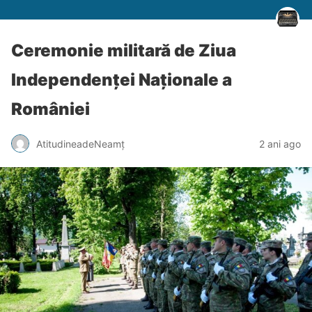
Ceremonie militară de Ziua
Independenței Naționale a
României
AtitudineadeNeamț
2 ani ago