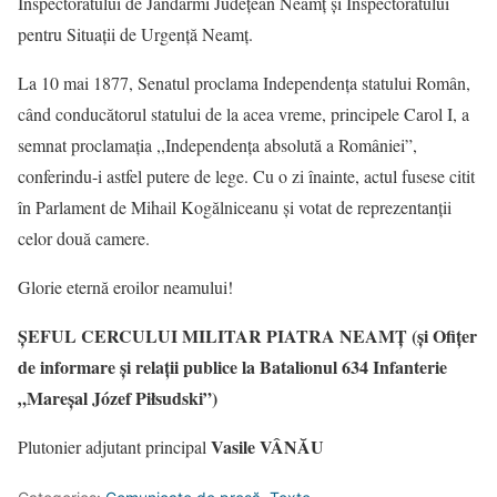
Inspectoratului de Jandarmi Judeţean Neamţ şi Inspectoratului
pentru Situaţii de Urgenţă Neamţ.
La 10 mai 1877, Senatul proclama Independenţa statului Român,
când conducătorul statului de la acea vreme, principele Carol I, a
semnat proclamaţia ,,Independenţa absolută a României”,
conferindu-i astfel putere de lege. Cu o zi înainte, actul fusese citit
în Parlament de Mihail Kogălniceanu şi votat de reprezentanţii
celor două camere.
Glorie eternă eroilor neamului!
ŞEFUL CERCULUI MILITAR PIATRA NEAMŢ
(şi Ofiţer
de informare şi relaţii publice la Batalionul 634 Infanterie
„Mareşal Józef Piłsudski”)
Vasile VÂNĂU
Plutonier adjutant principal