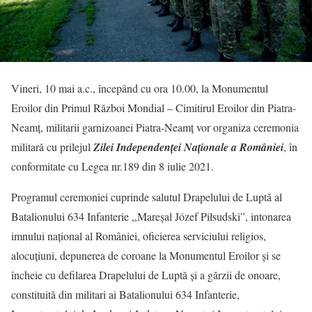
Vineri, 10 mai a.c., începând cu ora 10.00, la Monumentul
Eroilor din Primul Război Mondial – Cimitirul Eroilor din Piatra-
Neamţ, militarii garnizoanei Piatra-Neamţ vor organiza ceremonia
militară cu prilejul
Zilei Independenţei Naţionale a României
, în
conformitate cu Legea nr.189 din 8 iulie 2021.
Programul ceremoniei cuprinde salutul Drapelului de Luptă al
Batalionului 634 Infanterie ,,Mareşal Józef Piłsudski”, intonarea
imnului naţional al României, oficierea serviciului religios,
alocuţiuni, depunerea de coroane la Monumentul Eroilor şi se
încheie cu defilarea Drapelului de Luptă şi a gărzii de onoare,
constituită din militari ai Batalionului 634 Infanterie,