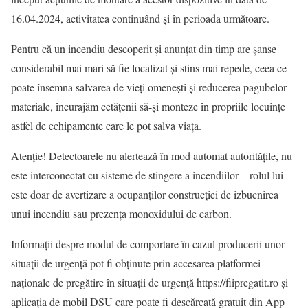
16.04.2024, activitatea continuând și în perioada următoare.
Pentru că un incendiu descoperit și anunțat din timp are șanse
considerabil mai mari să fie localizat și stins mai repede, ceea ce
poate însemna salvarea de vieți omenești și reducerea pagubelor
materiale, încurajăm cetățenii să-și monteze în propriile locuințe
astfel de echipamente care le pot salva viața.
Atenție! Detectoarele nu alertează în mod automat autoritățile, nu
este interconectat cu sisteme de stingere a incendiilor – rolul lui
este doar de avertizare a ocupanților construcției de izbucnirea
unui incendiu sau prezența monoxidului de carbon.
Informații despre modul de comportare în cazul producerii unor
situații de urgență pot fi obținute prin accesarea platformei
naționale de pregătire în situații de urgență https://fiipregatit.ro și
aplicația de mobil DSU care poate fi descărcată gratuit din App