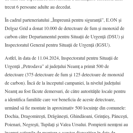
trecut 6 persoane adulte au decedat.
În cadrul parteneriatului „Împreună pentru siguranță”, E.ON și
Delgaz Grid a donat 10.000 de detectoare de fum și monoxid de
carbon către Departamentul pentru Situații de Urgență (DSU) și
Inspectoratul General pentru Situații de Urgență (IGSU).
Astfel, în data de 11.04.2024, Inspectoratul pentru Situaţii de
Urgenţă „Petrodava” al judeţului Neamţ a primit 500 de
detectoare (375 detectoare de fum și 125 detectoare de monoxid
de carbon). Încă de la începutul campaniei, la nivelul județului
Neamț au fost făcute demersuri, de către autoritățile locale pentru
a identifica familiile care vor beneficia de aceste detectoare,
urmând să fie montate în aproximativ 500 locuințe din comunele:
Dochia, Dragomirești, Drăgănești, Ghindăoani, Grințieș, Pâncești,
Poienari, Negrești, Tupilați și Valea Ursului. Pompierii nemțeni au
început acțiunile de montare a acestor dispozitive în data de