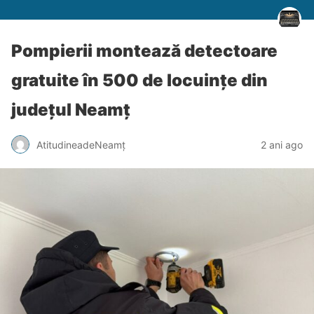
Pompierii montează detectoare
gratuite în 500 de locuințe din
județul Neamț
AtitudineadeNeamț
2 ani ago