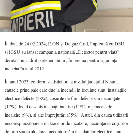
În data de 24.02.2024, E.ON și Delgaz Grid, împreună cu DSU
și IGSU au lansat campania națională „Detector pentru viață”,
derulată în cadrul parteneriatului „Împreună pentru siguranță”,
încheiat în anul 2012.
În anul 2023, conform statisticilor, la nivelul județului Neamț,
cauzele principale care duc la incendii în locuințe sunt: instalațiile
electrice defecte (28%), coșurile de fum defecte sau necurățate
(17%), focul deschis în spații închise (11%), mijloacele de
încălzire (9%), și alte împrejurări (35%). Astfel, din cauza utilizării
necorespunzătoare a mijloacelor de încălzire, necurățarea coșurilor
de fum sau exploatarea neconformă a instalațiilor electrice, anul