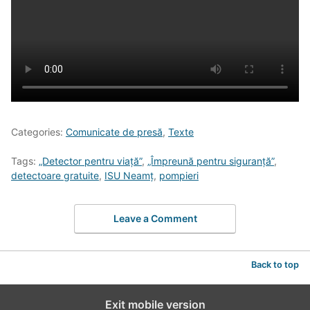
Categories:
Comunicate de presă
,
Texte
Tags:
„Detector pentru viață”
,
„Împreună pentru siguranță”
,
detectoare gratuite
,
ISU Neamț
,
pompieri
Leave a Comment
Back to top
Exit mobile version