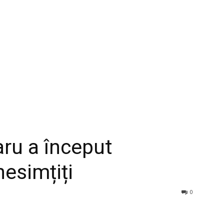
aru a început
nesimțiți
0