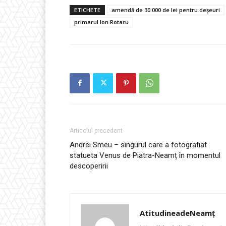
ETICHETE
amendă de 30.000 de lei pentru deșeuri
primarul Ion Rotaru
Articolul precedent
Andrei Smeu – singurul care a fotografiat
statueta Venus de Piatra-Neamț în momentul
descoperirii
AtitudineadeNeamț