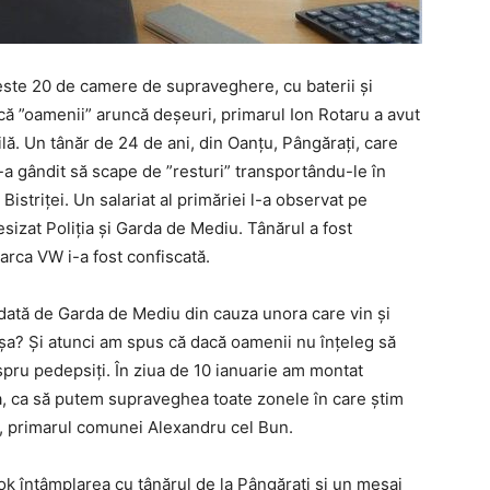
ste 20 de camere de supraveghere, cu baterii și
 că ”oamenii” aruncă deșeuri, primarul Ion Rotaru a avut
tilă. Un tânăr de 24 de ani, din Oanțu, Pângărați, care
s-a gândit să scape de ”resturi” transportându-le în
striței. Un salariat al primăriei l-a observat pe
esizat Poliția și Garda de Mediu. Tânărul a fost
arca VW i-a fost confiscată.
dată de Garda de Mediu din cauza unora care vin și
așa? Și atunci am spus că dacă oamenii nu înțeleg să
spru pedepsiți. În ziua de 10 ianuarie am montat
ta, ca să putem supraveghea toate zonele în care știm
u, primarul comunei Alexandru cel Bun.
ok întâmplarea cu tânărul de la Pângărați și un mesaj