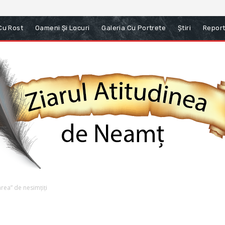
 Cu Rost
Oameni Și Locuri
Galeria Cu Portrete
Știri
Report
rea” de nesimțiți