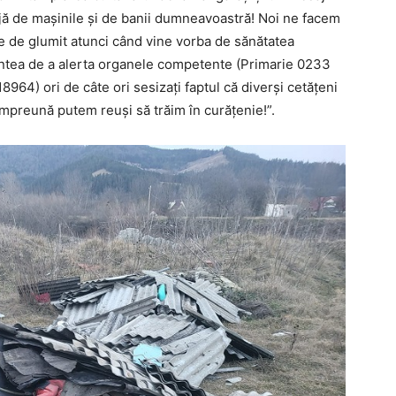
ijă de mașinile și de banii dumneavoastră! Noi ne facem
 e de glumit atunci când vine vorba de sănătatea
intea de a alerta organele competente (Primarie 0233
964) ori de câte ori sesizați faptul că diverși cetățeni
împreună putem reuși să trăim în curățenie!”.