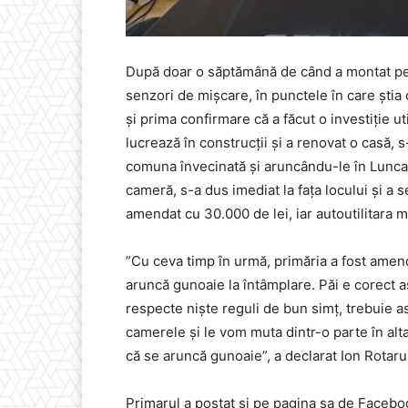
După doar o săptămână de când a montat pe
senzori de mișcare, în punctele în care știa
și prima confirmare că a făcut o investiție u
lucrează în construcții și a renovat o casă, 
comuna învecinată și aruncându-le în Lunca Bi
cameră, s-a dus imediat la fața locului și a s
amendat cu 30.000 de lei, iar autoutilitara m
”Cu ceva timp în urmă, primăria a fost amen
aruncă gunoaie la întâmplare. Păi e corect 
respecte niște reguli de bun simț, trebuie a
camerele și le vom muta dintr-o parte în al
că se aruncă gunoaie”, a declarat Ion Rotar
Primarul a postat și pe pagina sa de Facebo