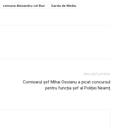
comuna Alexandru cel Bun
Garda de Mediu
Articolul următor
Comisarul șef Mihai Osoianu a picat concursul
pentru funcția șef al Poliției Neamț