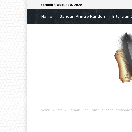
sâmbătă, august 8, 2026
Home
Gânduri Printre Rânduri
Interviuri
Acasă
Știri
Primarul Ion Rotaru a început ”vânătoa