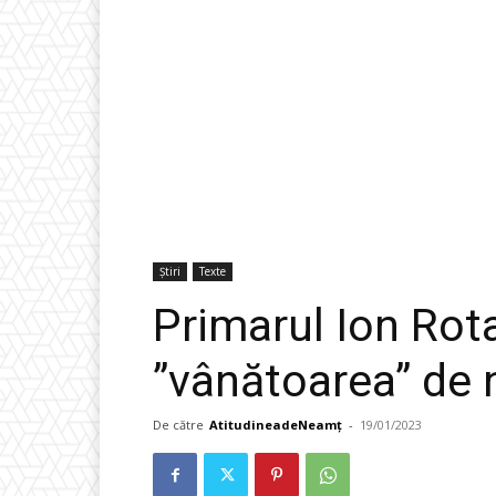
Știri
Texte
Primarul Ion Rot
”vânătoarea” de 
De către
AtitudineadeNeamț
-
19/01/2023