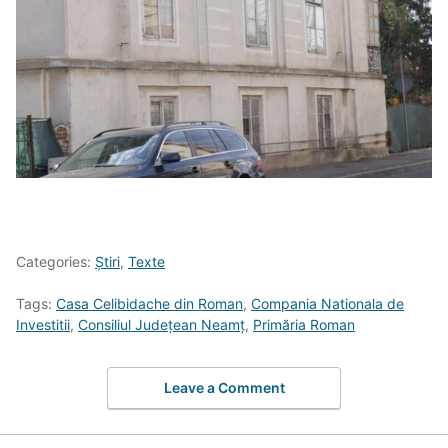
Categories:
Știri
,
Texte
Tags:
Casa Celibidache din Roman
,
Compania Nationala de
Investitii
,
Consiliul Județean Neamț
,
Primăria Roman
Leave a Comment