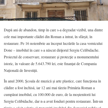
După ani de abandon, timp în care s-a degradat vizibil, una dintre
cele mai importante clădiri din Roman a intrat, în sfârșit, în
restaurare. Pe 16 noiembrie au început lucrările la casa vornicului
Done – imobilul în care s-a născut dirijorul Sergiu Celibidache.
Proiectul de conservare, restaurare și protecție a monumentului
istoric, în valoare de 5.643.790 lei, este finanțat de Compania
Națională de Investiții.
În anul 2000, Școala de muzică și arte plastice, care funcționa în
clădire a fost închisă, iar 12 ani mai târziu Primăria Roman a
cumpărat imobilul, cu 100.000 de euro, de la moștenitorii lui
Sergiu Celibidache, dar n-a avut fonduri pentru restaurare. Într-un
târziu a găsit soluția să transmită imobilul din domeniul public al