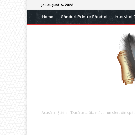
joi, august 6, 2026
Home
Gânduri Printre Rânduri
Interviuri
Acasă
Știri
”Dacă ar arăta măcar un sfert din spita