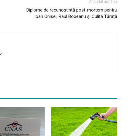
Articolul următor
Diplome de recunoștință post-mortem pentru
Ioan Onisei, Raul Bobeanu și Culiță Tărâță
ro