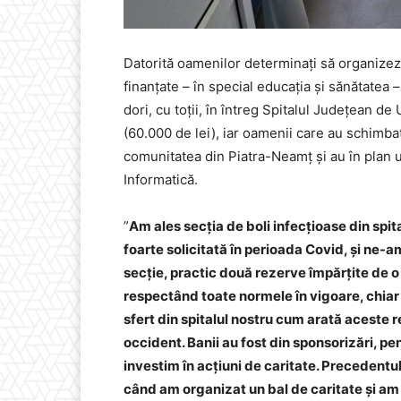
Datorită oamenilor determinați să organizeze
finanțate – în special educația și sănătatea 
dori, cu toții, în întreg Spitalul Județean d
(60.000 de lei), iar oamenii care au schimbat 
comunitatea din Piatra-Neamț și au în plan 
Informatică.
”
Am ales secția de boli infecțioase din spita
foarte solicitată în perioada Covid, și ne-a
secție, practic două rezerve împărțite de 
respectând toate normele în vigoare, chiar 
sfert din spitalul nostru cum arată aceste re
occident. Banii au fost din sponsorizări, p
investim în acțiuni de caritate. Precedentu
când am organizat un bal de caritate și am