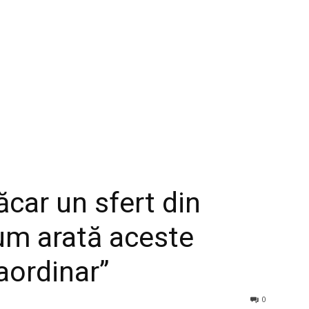
car un sfert din
cum arată aceste
raordinar”
0