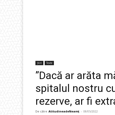
Știri
Texte
”Dacă ar arăta mă
spitalul nostru 
rezerve, ar fi ext
De către
AtitudineadeNeamț
-
08/05/2022