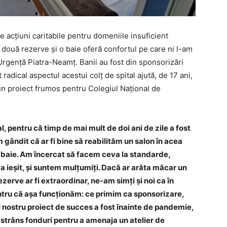
 acțiuni caritabile pentru domeniile insuficient
– două rezerve și o baie oferă confortul pe care ni l-am
e Urgență Piatra-Neamț. Banii au fost din sponsorizări
radical aspectul acestui colț de spital ajută, de 17 ani,
un proiect frumos pentru Colegiul Național de
l, pentru că timp de mai mult de doi ani de zile a fost
m gândit că ar fi bine să reabilităm un salon în acea
o baie. Am încercat să facem ceva la standarde,
a ieșit, și suntem mulțumiți. Dacă ar arăta măcar un
zerve ar fi extraordinar, ne-am simți și noi ca în
entru că așa funcționăm: ce primim ca sponsorizare,
l nostru proiect de succes a fost înainte de pandemie,
 strâns fonduri pentru a amenaja un atelier de