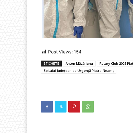
Post Views:
154
ETICHETE
Anton Măzărianu
Rotary Club 2005 Pi
Spitalul Județean de Urgență Piatra-Neamț