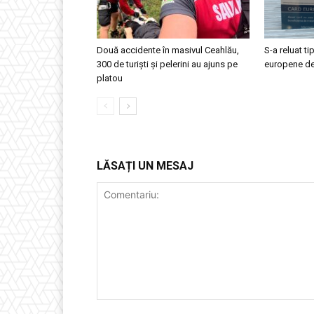
Două accidente în masivul Ceahlău,
S-a reluat ti
300 de turiști și pelerini au ajuns pe
europene de
platou
LĂSAȚI UN MESAJ