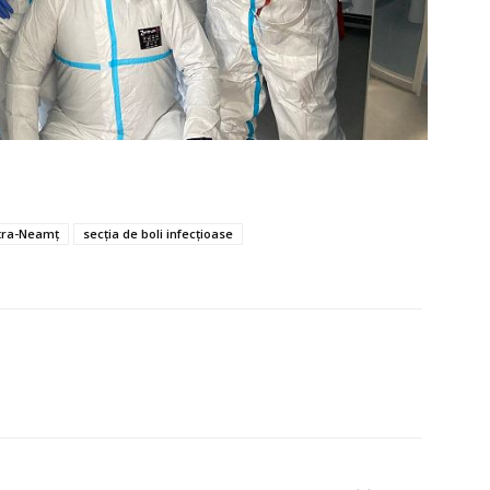
atra-Neamț
secția de boli infecțioase