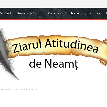
 Cu Rost
Oameni Și Locuri
Galeria Cu Portrete
Știri
Report
lul nostru cum arată aceste...