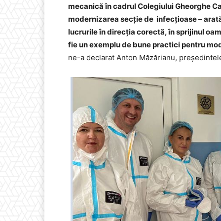
mecanică în cadrul Colegiului Gheorghe Cart
modernizarea secție de infecțioase – arată 
lucrurile în direcția corectă, în sprijinul o
fie un exemplu de bune practici pentru mod
ne-a declarat Anton Măzărianu, președintel