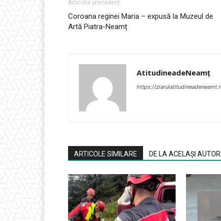
Articolul precedent
Coroana reginei Maria – expusă la Muzeul de
Artă Piatra-Neamț
AtitudineadeNeamț
https://ziarulatitudineadeneamt.
ARTICOLE SIMILARE
DE LA ACELAȘI AUTOR