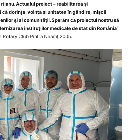
ianu. Actualul proiect – reabilitarea și
că dorința, voința și unitatea în gândire, mișcă
amenilor și al comunității. Sperăm ca proiectul nostru să
ernizarea instituțiilor medicale de stat din România
”,
e Rotary Club Piatra Neamț 2005.