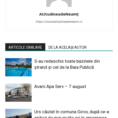
AtitudineadeNeamț
https://ziarulatitudineadeneamt.ro
ARTICOLE SIMILARE
DE LA ACELAȘI AUTOR
S-au redeschis toate bazinele din
ștrand și cel de la Baia Publică
Avarii Apa Serv – 7 august
Urs căutat în comuna Girov, după ce-a
apărut de mai multe ori în apropierea