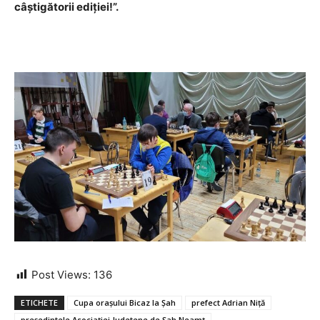
câștigătorii ediției!”.
Post Views:
136
ETICHETE
Cupa orașului Bicaz la Șah
prefect Adrian Niță
președintele Asociației Judetene de Șah Neamț