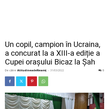
Un copil, campion în Ucraina,
a concurat la a XIII-a ediție a
Cupei orașului Bicaz la Șah
De către
AtitudineadeNeamț
-
31/03/2022
0