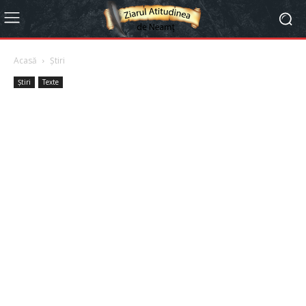
Acasă
Știri
Știri
Texte