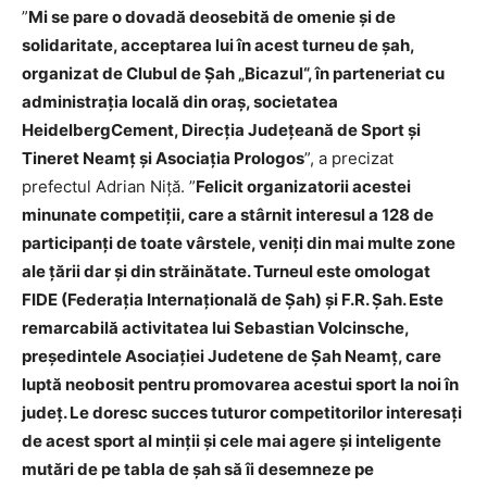
”
Mi se pare o dovadă deosebită de omenie și de
solidaritate, acceptarea lui în acest turneu de șah,
organizat de Clubul de Șah „Bicazul“, în parteneriat cu
administrația locală din oraș, societatea
HeidelbergCement, Direcția Județeană de Sport și
Tineret Neamț și Asociația Prologos
”, a precizat
prefectul Adrian Niță. ”
Felicit organizatorii acestei
minunate competiții, care a stârnit interesul a 128 de
participanți de toate vârstele, veniți din mai multe zone
ale țării dar și din străinătate. Turneul este omologat
FIDE (Federația Internațională de Şah) şi F.R. Şah. Este
remarcabilă activitatea lui Sebastian Volcinsche,
președintele Asociației Judetene de Șah Neamț, care
luptă neobosit pentru promovarea acestui sport la noi în
județ. Le doresc succes tuturor competitorilor interesați
de acest sport al minții și cele mai agere și inteligente
mutări de pe tabla de șah să îi desemneze pe