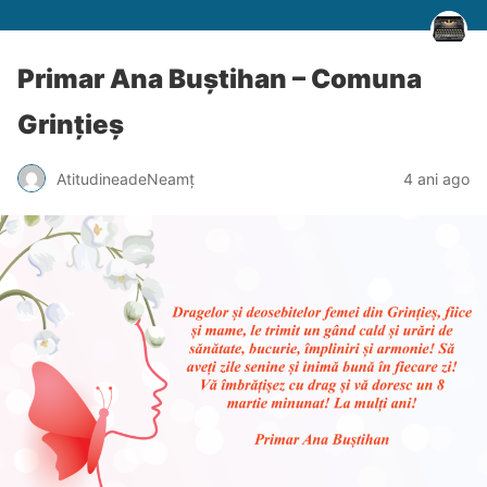
Primar Ana Buștihan – Comuna
Grințieș
AtitudineadeNeamț
4 ani ago