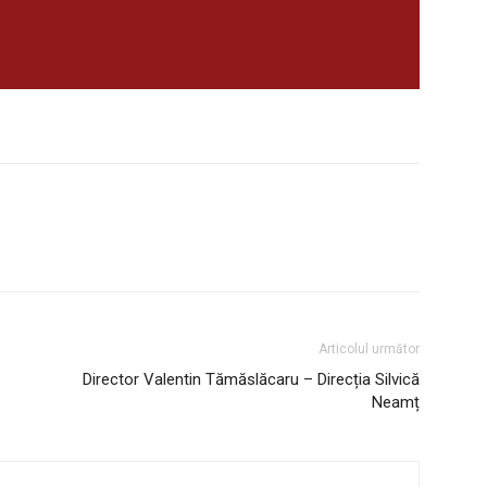
Articolul următor
Director Valentin Tămăslăcaru – Direcția Silvică
Neamț