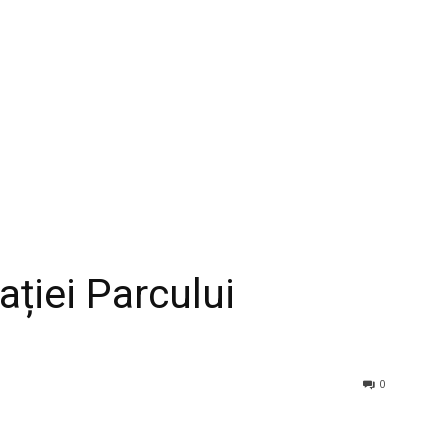
ției Parcului
u
0