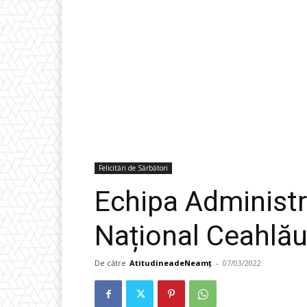
Felicitări de Sărbători
Echipa Administra
Național Ceahlă
De către
AtitudineadeNeamț
-
07/03/2022