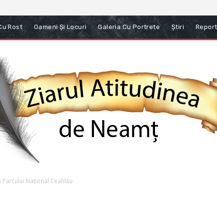
 Cu Rost
Oameni Și Locuri
Galeria Cu Portrete
Știri
Report
i Parcului Național Ceahlău