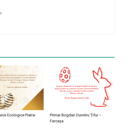
ro
vicii Ecologice Piatra-
Primar Bogdan Dumitru Țifui –
Farcașa