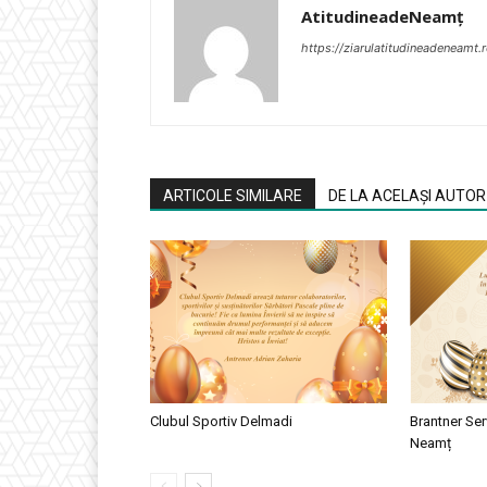
AtitudineadeNeamț
https://ziarulatitudineadeneamt.
ARTICOLE SIMILARE
DE LA ACELAȘI AUTOR
Clubul Sportiv Delmadi
Brantner Ser
Neamț