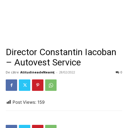
Director Constantin Iacoban
– Autovest Service
De către
AtitudineadeNeamț
-
28/02/2022
0
Post Views:
159