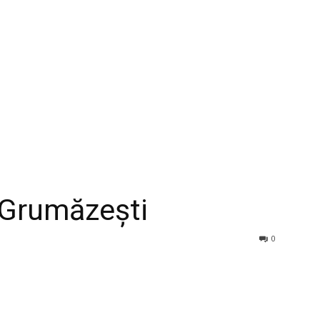
 Grumăzești
0