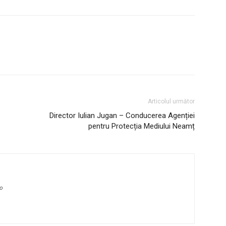
Articolul următor
Director Iulian Jugan – Conducerea Agenției
pentru Protecția Mediului Neamț
ro