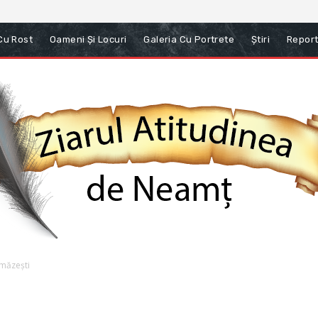
 Cu Rost
Oameni Și Locuri
Galeria Cu Portrete
Știri
Report
umăzești