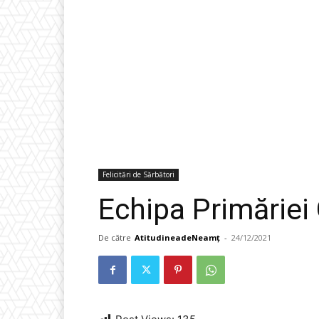
Felicitări de Sărbători
Echipa Primăriei
De către
AtitudineadeNeamț
-
24/12/2021