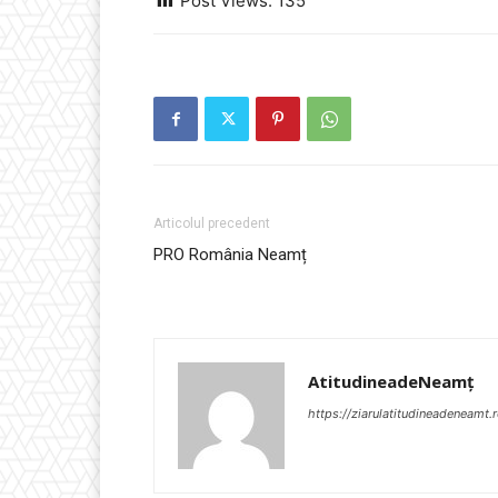
Post Views:
135
Articolul precedent
PRO România Neamț
AtitudineadeNeamț
https://ziarulatitudineadeneamt.