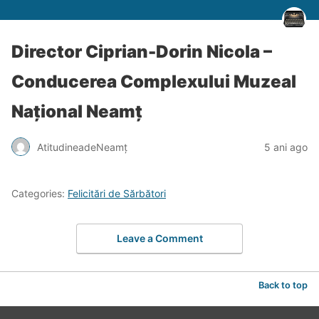
Director Ciprian-Dorin Nicola –
Conducerea Complexului Muzeal
Național Neamț
AtitudineadeNeamț
5 ani ago
Categories:
Felicitări de Sărbători
Leave a Comment
Back to top