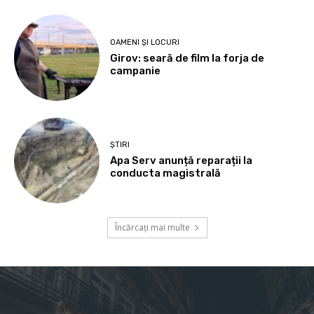
OAMENI ȘI LOCURI
Girov: seară de film la forja de
campanie
ȘTIRI
Apa Serv anunță reparații la
conducta magistrală
Încărcați mai multe