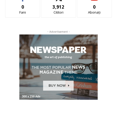
0
3,912
0
Fani
Cititori
Abonați
- Advertisement -