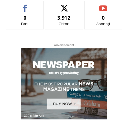
0
3,912
0
Fani
Cititori
Abonați
- Advertisement -