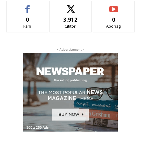
0
3,912
0
Fani
Cititori
Abonați
- Advertisement -