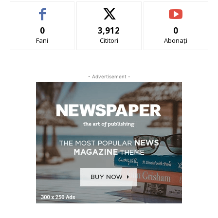
0
3,912
0
Fani
Cititori
Abonați
- Advertisement -