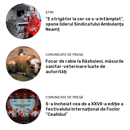
ȘTIRI
”E strigător la cer ce s-a întâmplat”,
spune liderul Sindicatului Ambulanța
Neamț
COMUNICATE DE PRESĂ
Focar de rabie la Războieni, măsurile
sanitar-veterinare luate de
autorități
COMUNICATE DE PRESĂ
S-a încheiat cea de a XXVII-a ediție a
festivalului Internațional de Foclor
”Ceahlăul”