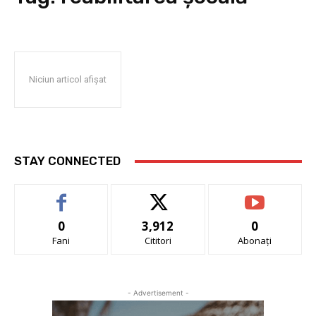
Niciun articol afișat
STAY CONNECTED
0
3,912
0
Fani
Cititori
Abonați
- Advertisement -