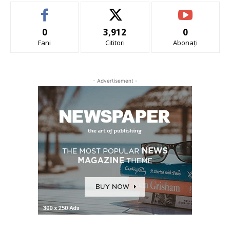
0
3,912
0
Fani
Cititori
Abonați
- Advertisement -