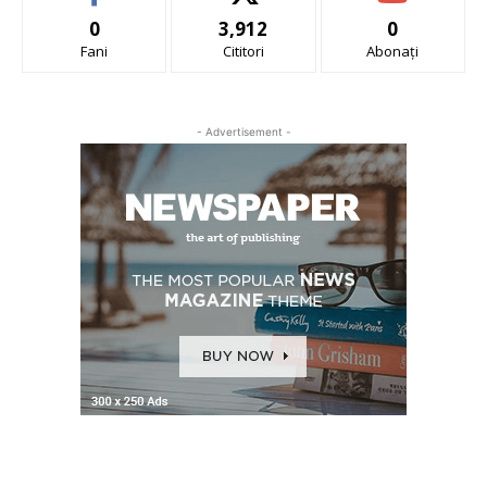
0
3,912
0
Fani
Cititori
Abonați
- Advertisement -