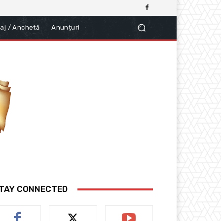
aj / Anchetă
Anunțuri
TAY CONNECTED