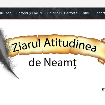
 Cu Rost
Oameni Și Locuri
Galeria Cu Portrete
Știri
Report
S