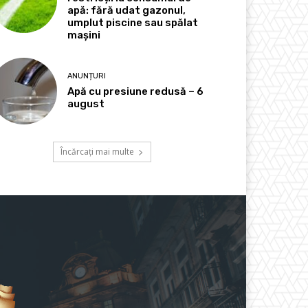
apă: fără udat gazonul,
umplut piscine sau spălat
mașini
ANUNȚURI
Apă cu presiune redusă – 6
august
Încărcați mai multe