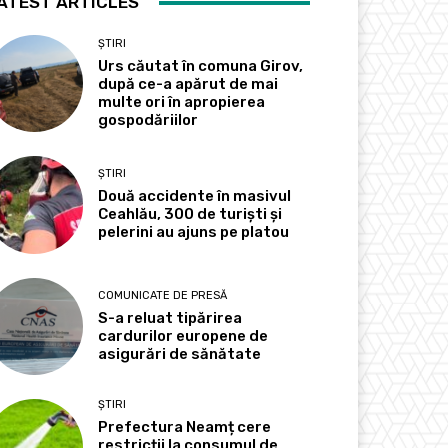
ATEST ARTICLES
ȘTIRI
Urs căutat în comuna Girov,
după ce-a apărut de mai
multe ori în apropierea
gospodăriilor
ȘTIRI
Două accidente în masivul
Ceahlău, 300 de turiști și
pelerini au ajuns pe platou
COMUNICATE DE PRESĂ
S-a reluat tipărirea
cardurilor europene de
asigurări de sănătate
ȘTIRI
Prefectura Neamț cere
restricții la consumul de