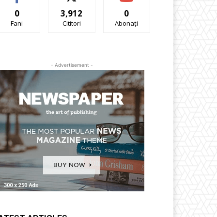
0
3,912
0
Fani
Cititori
Abonați
- Advertisement -