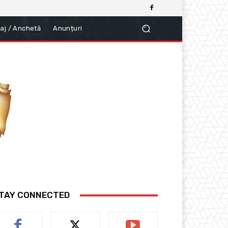
aj / Anchetă
Anunțuri
TAY CONNECTED