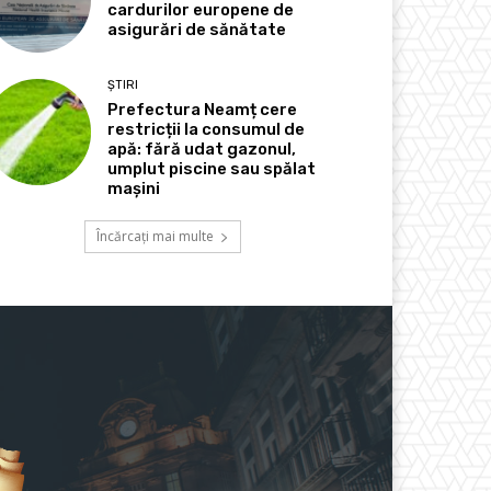
cardurilor europene de
asigurări de sănătate
ȘTIRI
Prefectura Neamț cere
restricții la consumul de
apă: fără udat gazonul,
umplut piscine sau spălat
mașini
Încărcați mai multe