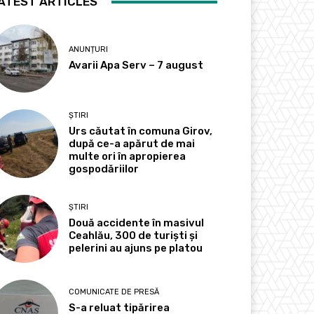
ATEST ARTICLES
ANUNȚURI
Avarii Apa Serv – 7 august
ȘTIRI
Urs căutat în comuna Girov,
după ce-a apărut de mai
multe ori în apropierea
gospodăriilor
ȘTIRI
Două accidente în masivul
Ceahlău, 300 de turiști și
pelerini au ajuns pe platou
COMUNICATE DE PRESĂ
S-a reluat tipărirea