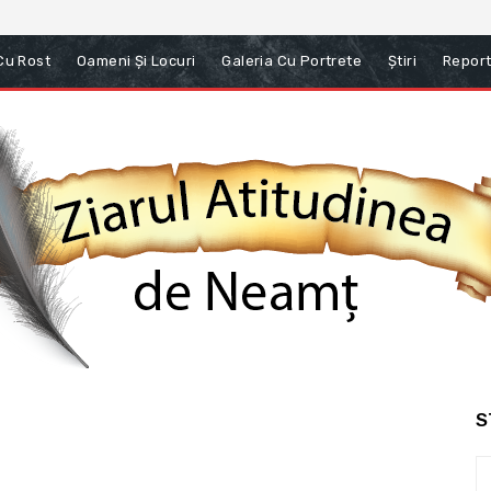
 Cu Rost
Oameni Și Locuri
Galeria Cu Portrete
Știri
Report
S