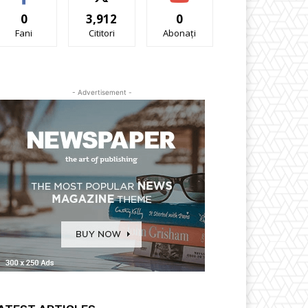
0
3,912
0
Fani
Cititori
Abonați
- Advertisement -