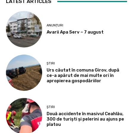
LATEST ARTICLES
ANUNȚURI
Avarii Apa Serv – 7 august
ȘTIRI
Urs căutat în comuna Girov, după
ce-a apărut de mai multe ori în
apropierea gospodăriilor
ȘTIRI
Două accidente în masivul Ceahlău,
300 de turiști și pelerini au ajuns pe
platou