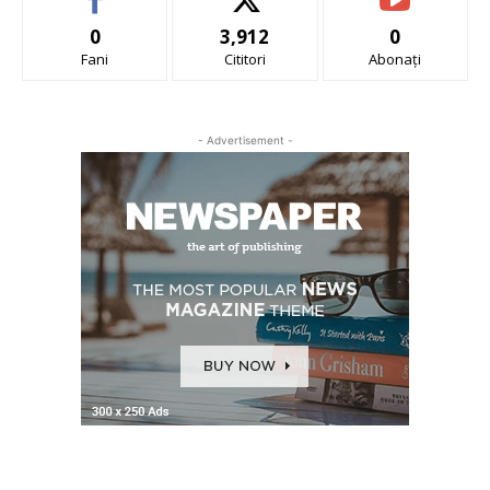
0
3,912
0
Fani
Cititori
Abonați
- Advertisement -