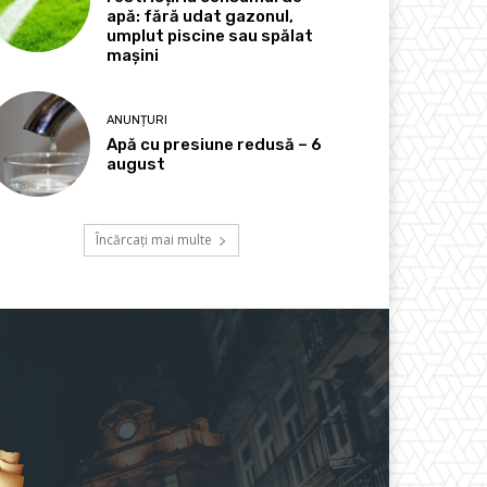
apă: fără udat gazonul,
umplut piscine sau spălat
mașini
ANUNȚURI
Apă cu presiune redusă – 6
august
Încărcați mai multe