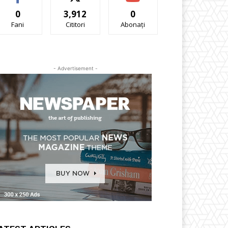
0
3,912
0
Fani
Cititori
Abonați
- Advertisement -