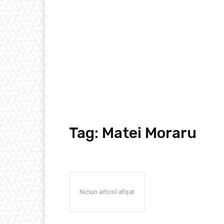
Tag:
Matei Moraru
Niciun articol afișat