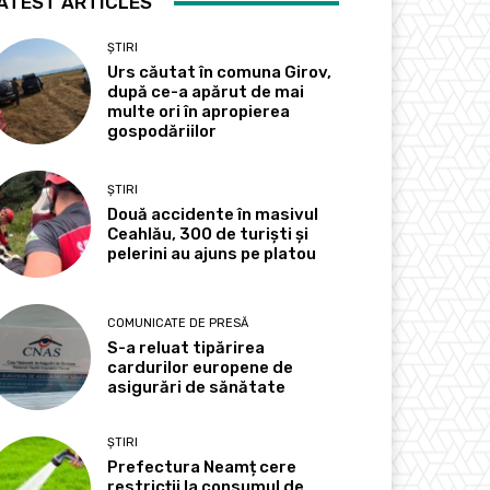
ATEST ARTICLES
ȘTIRI
Urs căutat în comuna Girov,
după ce-a apărut de mai
multe ori în apropierea
gospodăriilor
ȘTIRI
Două accidente în masivul
Ceahlău, 300 de turiști și
pelerini au ajuns pe platou
COMUNICATE DE PRESĂ
S-a reluat tipărirea
cardurilor europene de
asigurări de sănătate
ȘTIRI
Prefectura Neamț cere
restricții la consumul de