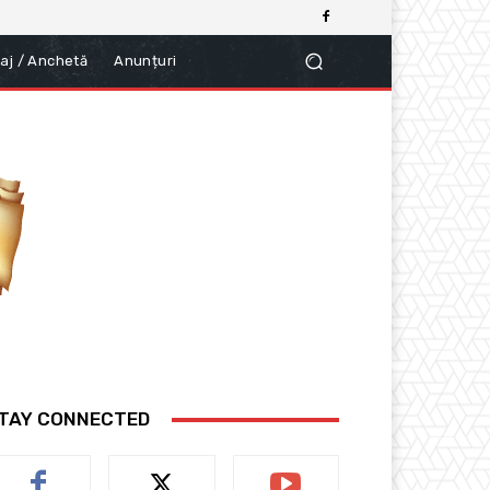
aj / Anchetă
Anunțuri
TAY CONNECTED