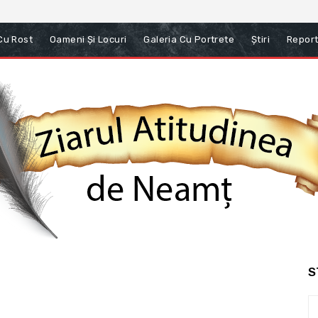
 Cu Rost
Oameni Și Locuri
Galeria Cu Portrete
Știri
Report
S