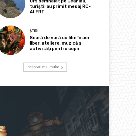
Urs semnalat pe Ceahlău,
turiștii au primit mesaj RO-
ALERT
ȘTIRI
Seară de vară cu film în aer
liber, ateliere, muzică și
activități pentru copii
Încărcați mai multe