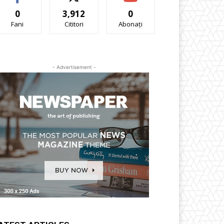
0
3,912
0
Fani
Cititori
Abonați
- Advertisement -