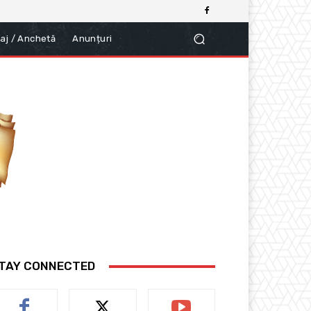
aj / Anchetă
Anunțuri
TAY CONNECTED