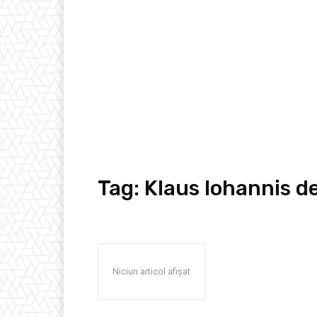
Tag:
Klaus Iohannis d
Niciun articol afișat