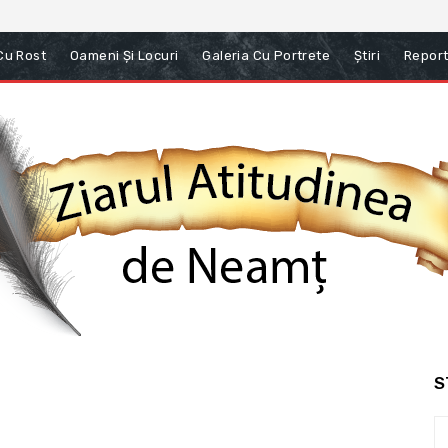
 Cu Rost
Oameni Și Locuri
Galeria Cu Portrete
Știri
Report
S