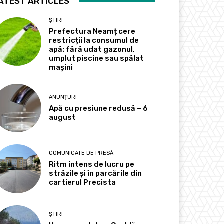
ATEST ARTICLES
ȘTIRI
Prefectura Neamț cere
restricții la consumul de
apă: fără udat gazonul,
umplut piscine sau spălat
mașini
ANUNȚURI
Apă cu presiune redusă – 6
august
COMUNICATE DE PRESĂ
Ritm intens de lucru pe
străzile și în parcările din
cartierul Precista
ȘTIRI