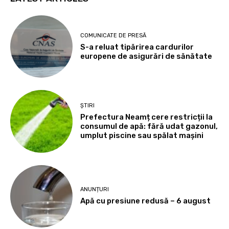
COMUNICATE DE PRESĂ
S-a reluat tipărirea cardurilor
europene de asigurări de sănătate
ȘTIRI
Prefectura Neamț cere restricții la
consumul de apă: fără udat gazonul,
umplut piscine sau spălat mașini
ANUNȚURI
Apă cu presiune redusă – 6 august