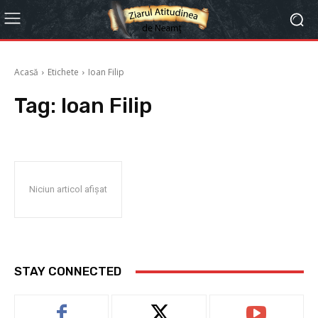
Acasă
Etichete
Ioan Filip
Tag:
Ioan Filip
Niciun articol afișat
STAY CONNECTED