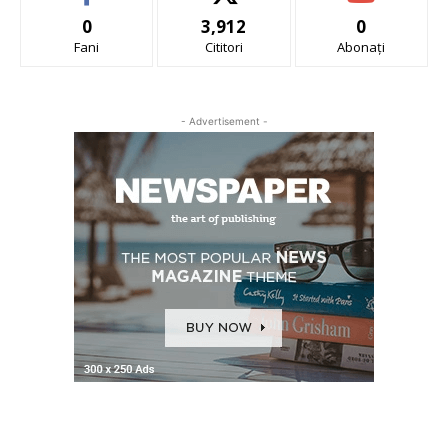
0
3,912
0
Fani
Cititori
Abonați
- Advertisement -